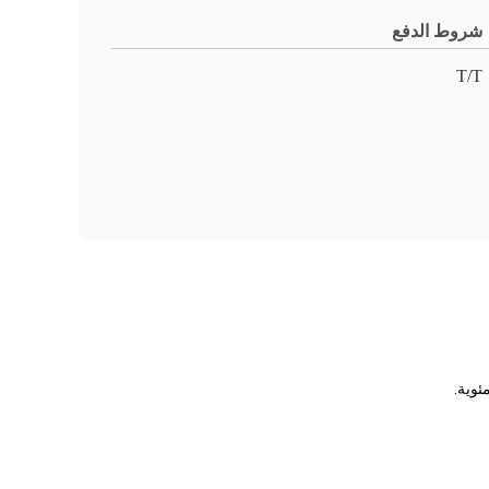
شروط الدفع
T/T