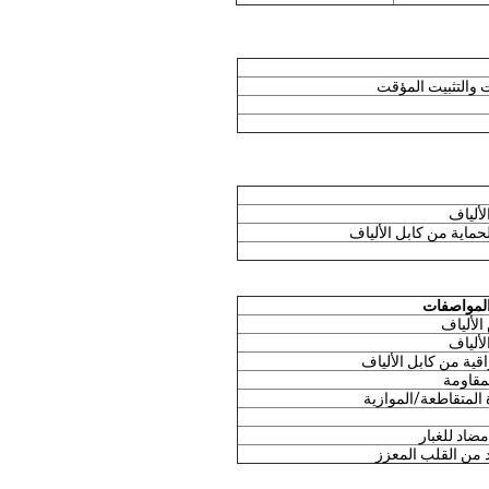
 والتثبيت المؤقت
لألياف
لحماية من كابل الألياف
المواصفات
الألياف
لألياف
اقية من كابل الألياف
لمقاومة
المتقاطعة/الموازية
مضاد للغبار
 من القلب المعزز