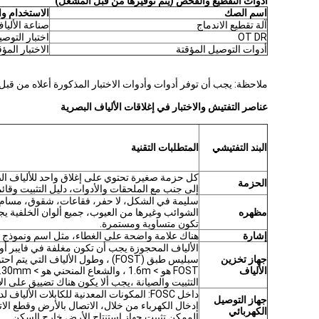
أدوات التقطيع والفحص (يتم توفيرها من قبل المشغل)
اسم الصك
الاستخدام و
آلة تقطيع الاندماج
صناعة الأليا
OT DR
اختبار التوص
أدوات التوصيل المؤقتة
الاختبار الم
ملاحظة: يجب أن توفر أدوات وأدوات الاختبار المذكورة أعلاه من قبل
عناصر التفتيش والاختبار في إغلاقات الألياف البصرية
البند التفتيشي
المتطلبات التقنية
كل حزمة صغيرة تحتوي على إغلاق واحد للألياف الض
الحزمة
إلى جنب مع الملحقات والأدوات، دليل التثبيت وقائمة
سليمة في الشكل، لا حفر، فقاعات، شقوق، مسام
مظهره
الشوائب وغيرها من العيوب، جميع ألوان الخلفية ي
تكون متساوية ومستمرة.
إشارة
هناك علامة واضحة على الغطاء، مثل اسم ونموذج ال
الألياف المحجوزة يجب أن تكون مغلفة في فايبر أو
جهاز تخزين
سبليس طبق (FOST) ، وطول الألياف التي يتم
الألياف
FOST
التثبيت والصيانة ،يجب ألا يكون هناك تضييق على الأ
داخل FOSC: المكونات المعدنية للكابلات الألياف
جهاز التوصيل
إدخال الكهرباء من خلال، الاتصال بالأرض وقطع ال
الكهربائي
الممكن تثبيت جهاز استنتاج الأرض خارج السكن