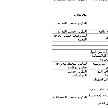
ملاحظات
التكوين حسب القدرة
 واقية
التكوين حسب القدرة
ليتم وضعها حسب الحاجة
رض
الفعلية
ات من النواة
لبلاستيكية)
لخروج
 يتم توسيع
لقياس المحيط مع ورقة
م
قياس المقابلة
ياف الذي
التكوين حسب
غ.
المواصفات
ياف لسهولة
إحتضان للعمود
تة بـ (فوست) ،
التكوين حسب المتطلبات
 FOSC قبل الختم