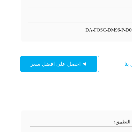
DA-FOSC-DM96-P-D0
بنا
احصل على افضل سعر
التطبيق: