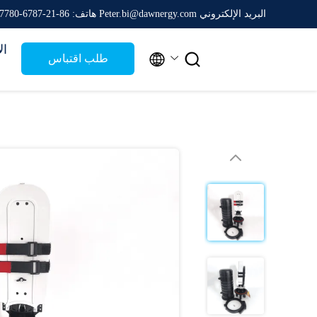
البريد الإلكتروني Peter.bi@dawnergy.com
هاتف: 86-21-6787-7780
ال


طلب اقتباس