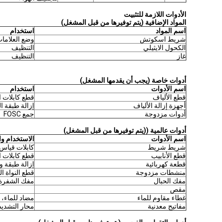
الأدوات اللازمة للتثبيت
المواد الإضافية (يتم توفيرها من قبل المشغل)
اسم المواد
استخدام
شريط اسكوتش
وضع العلامات
الكحول الايثيلي
التنظيف
غاز
التنظيف
أدوات خاصة (يجب أن يقدمها المشغل)
اسم الأدوات
استخدام
قطع الألياف
قطع كابلات ا
أجهزة إزالة الألياف
إزالة طبقة ا
أدوات مزدوجة
جمع FOSC
أدوات عالمية ((يتم توفيرها من قبل المشغل)
اسم الأدوات
الاستخدام و
شريط شريط
كابلات قياس 
قطع الأنابيب
قطع كابلات ا
قطعة كهربائية
إزالة طبقة و
منشطات مزدوجة
قطع النواة ا
مفك الحبال
مفك الشفرة 
مقص
غطاء مقاوم للماء
مضاد للماء، 
مفاتيح معدنية
محار التشديد