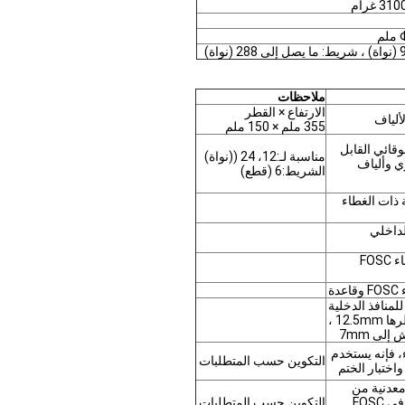
ملاحظات
الارتفاع × القطر
ألياف
355 ملم × 150 ملم
وقائي القابل
مناسبة لـ:12، 24 ((نواة)
ي وألياف
الشريط:6 (قطع)
ة ذات الغطاء
لداخلي
التثبيت بين غطاء FOSC
دة
لمنافذ الدخلية
/ الخارجة ؛ قطرها 12.5mm ،
لى 7mm
، فإنه يستخدم
التكوين حسب المتطلبات
اختبار الختم
معدنية من
كابلات الألياف في FOSC
التكوين حسب المتطلبات