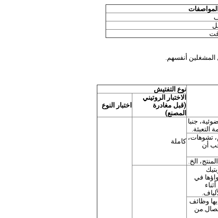
المواصفات
ف
يل
ؤقت
 المشغلين أنفسهم.
نوع التفتيش
الاختبار الروتيني
(قبل مغادرة
اختبار النوع
المصنع)
وئية، جنبا
 التعبئة.
، تشوهات،
كاملة
جب أن
منتج، الخ.
بتيك
 احتواؤها في
 هو > 1.6m ، والشعاع المنحني هو > 30mm. أثناء
لياف.
 لديها وظائف
اتصال.من