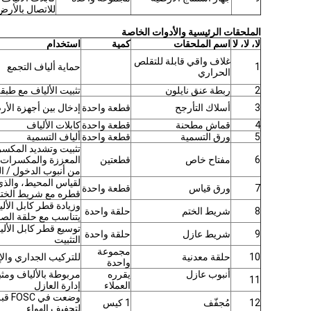
للاتصال بالأرض
الملحقات الرئيسية والأدوات الخاصة
لا، لا، لا
اسم الملحقات
كمية
استخدام
غلاف واقي قابلة للتقلص
1
حماية ألياف التجمع
الحراري
2
ربطة عنق نايلون
تثبيت الألياف مع طبقة
3
أسلاك التأرجح
قطعة واحدة
إدخال بين أجهزة الأ
4
قماش مطحنة
قطعة واحدة
كابلات الألياف
5
ورق التسمية
قطعة واحدة
ألياف التسمية
تثبيت وتشديد المكسر
6
مفتاح خاص
قطعتين
المعززة والمكسرات (ا
من أنبوب الدخول / ا
لقياس المحيط، والذي
7
ورق قياس
قطعة واحدة
قطره مع شريط الخت
وزيادة قطر كابل الأل
8
شريط الختم
حلقة واحدة
يتناسب مع حلقة الصم
توسيع قطر كابل الأل
9
شريط عازل
حلقة واحدة
التثبيت
مجموعة
10
حلقة معدنية
للتركيب الجداري وال
واحدة
أنبوب عازل
يقرره
مربوطة بالألياف ومثب
11
العملاء
إدارة العازل
وضعت في
12
مُجفّف
1 كيس
لتجفيف الهواء