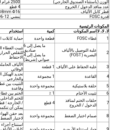
الوزن (باستثناء الصندوق الخارجي)
2500 غرام 3100 غرام
عدد منافذ الدخول / الخروج
4 قطع
قطر كابل الألياف
Φ8mm Φ16 ملم
قدرة FOSC
بنشي: 12-96 (نواة) ، شريط: ما يصل إلى 288 (نواة)
المكونات الرئيسية
لا، لا، لا
اسم المكونات
كمية
استخدام
1
غطاء FOSC
قطعة واحدة
حماية كابلات ال
ما يصل إلى 6
تثبيت الغطاء ال
علبة التوصيل بالألياف
صناديق
2
للتقلص الحرار
البصرية (FOST)
ما يصل إلى 4
الاحتفاظ
صواني (شريط)
الألياف الحامل
3
علبة الحفاظ على الألياف
1 قطعة
الوقائي
تحديد الهيكل ا
4
القاعدة
1 مجموعة
والخارجي
5
حلقة بلاستيكية
مجموعة واحدة
وقاعدة
6
تثبيت الأختام
1 ٪
الختم بين غطاء FOSC وقاع
للختم الداخلي ل
حلقات الختم لمنافذ
7
4 قطع
الدخول / الخروج
يمكن أن تنكمش إ
بعد حقن الهواء
8
صمام اختبار الضغط
مجموعة واحدة
لاختبار الضغط و
استنتاج أجزاء 
9
جهاز استنتاج الأرضية
مجموعة واحدة