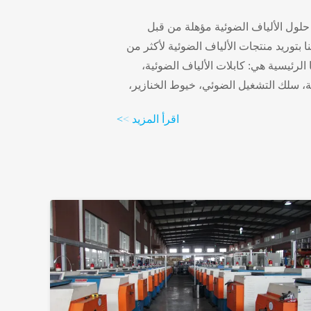
حلول الألياف الضوئية مؤهلة من قبل
ا بتوريد منتجات الألياف الضوئية لأكثر من
نا الرئيسية هي: كابلات الألياف الضوئية،
ة، سلك التشغيل الضوئي، خيوط الخنازير،
ق توزيع الألياف، مصارف الألياف الضوئية، خزائن
اقرأ المزيد
>
>
اكز،خزائن الاتصالات الخارجية، أطر التوزيع
وما إلى ذلك. في الداخل، لدينا المساهمين
في المشتريات المركزي...