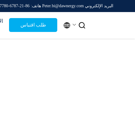
البريد الإلكتروني Peter.bi@dawnergy.com
هاتف: 86-21-6787-7780
ال


طلب اقتباس