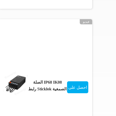
فيديو
IP68 IK08 الصلة
احصل على
الصمغية Sticklok رابط
تكوين مرن - مربع
افضل سعر
محطة متصلة مسبقا