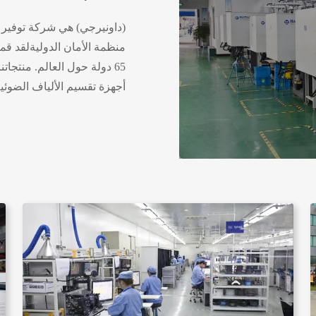
(داونيرجي) هي شركة توفير 
منظمة الأمان الدوليةلقد قمن
65 دولة حول العالم. منتجات
أجهزة تقسيم الألياف الضوئي
وحدات WDM، صنادي
توزيع الألياف الضوئية / المر
البصرية، خزائن رف الشبكة، 
لديهم حصة كبيرة في السوق 