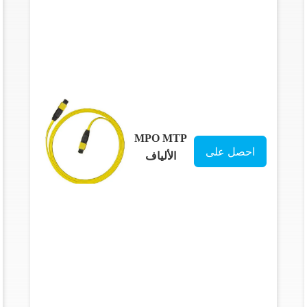
MPO MTP
احصل على
الألياف
البصرية
افضل سعر
Patchcord