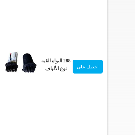
288 النواة القبة
احصل على
نوع الألياف
الضوئية إغلاق
افضل سعر
التجمع