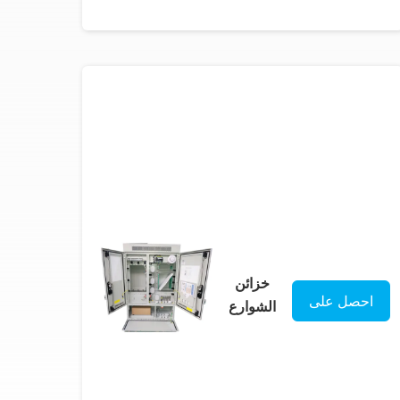
خزائن
احصل على
الشوارع
للاتصالات
افضل سعر
1200 ملم