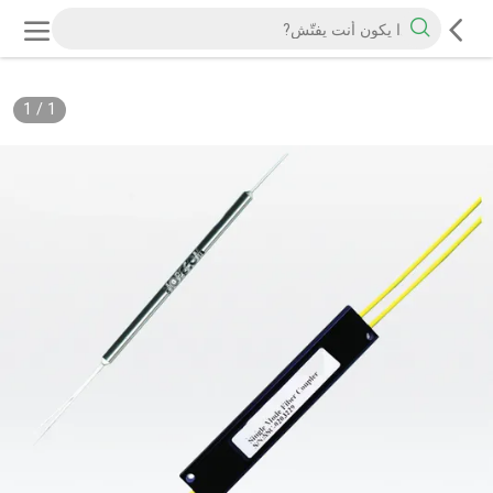
1
/
1