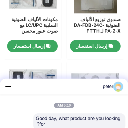
معلومات عنا
صندوق توزيع الألياف
مكونات الألياف الضوئية
الضوئية DA-FDB-24C-
السلبية LC/UPC مع
PA-2-X لـ FTTH
صوت عبور محسن
جولة في المعمل
إرسال استفسار
إرسال استفسار
مراقبة الجودة
اتصل بنا
peter
أخبار
5:10 AM
حالات
Good day, what product are you looking 
40CH G652D 0 ~
المكونات السلبية للألياف
for?
اطلب اقتباس
95%RH مكونات فعالة
الضوئية LC/UPC لنقل