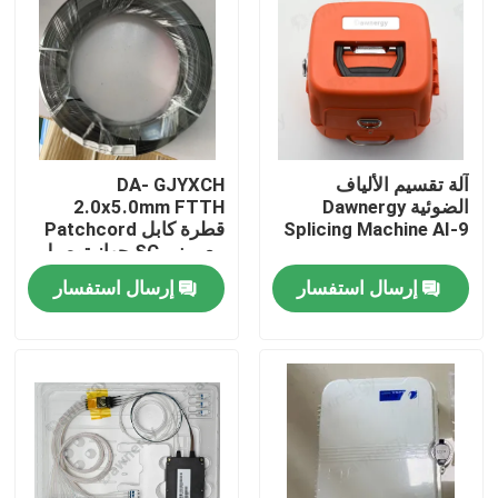
آلة تقسيم الألياف
DA- GJYXCH
الضوئية Dawnergy
2.0x5.0mm FTTH
Splicing Machine AI-9
قطرة كابل Patchcord
مع ميني SC جهاز توصيل
مضاد للماء والمتصل من
إرسال استفسار
إرسال استفسار
خلال الأنابيب
الصفحة الرئيسية
منتجات
أشرطة فيديو