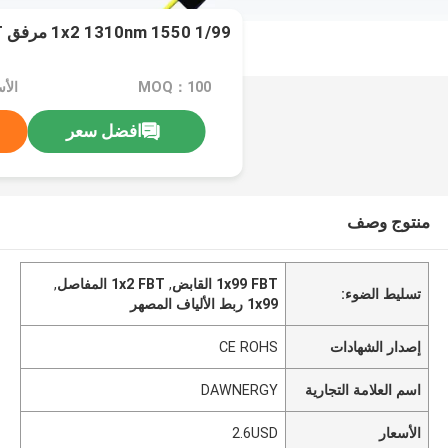
1x2 1310nm 1550 1/99 مرفق FBT
MOQ：100
الأسع
افضل سعر
منتوج وصف
1x99 FBT القابض
,
1x2 FBT المفاصل
,
تسليط الضوء:
1x99 ربط الألياف المصهر
إصدار الشهادات
CE ROHS
اسم العلامة التجارية
DAWNERGY
الأسعار
2.6USD