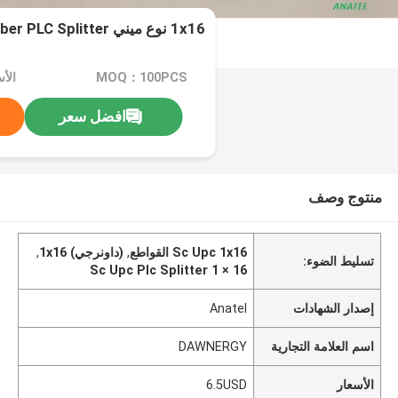
1x16 نوع ميني SCUPC Fiber PLC Splitter
MOQ：100PCS
الأسع
افضل سعر
منتوج وصف
Sc Upc 1x16 القواطع
,
(داونرجي) 1x16
,
تسليط الضوء:
Sc Upc Plc Splitter 1 × 16
إصدار الشهادات
Anatel
اسم العلامة التجارية
DAWNERGY
الأسعار
6.5USD