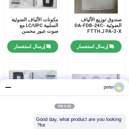
معلومات عنا
صندوق توزيع الألياف
مكونات الألياف الضوئية
الضوئية DA-FDB-24C-
السلبية LC/UPC مع
PA-2-X لـ FTTH
صوت عبور محسن
جولة في المعمل
إرسال استفسار
إرسال استفسار
مراقبة الجودة
اتصل بنا
peter
أخبار
4:45 PM
حالات
Good day, what product are you looking 
40CH G652D 0 ~
المكونات السلبية للألياف
for?
اطلب اقتباس
95%RH مكونات فعالة
الضوئية LC/UPC لنقل