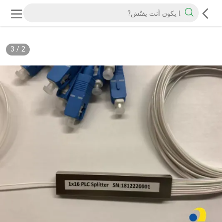
3
/
2