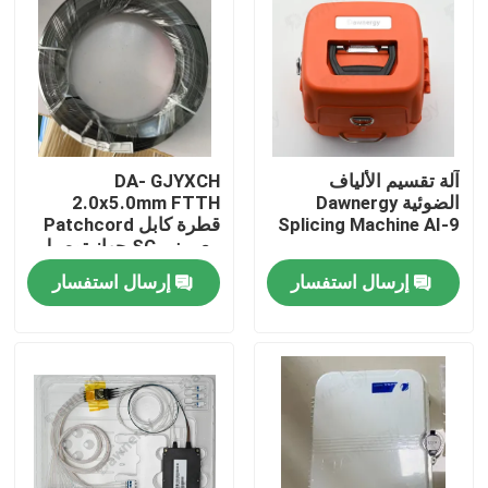
آلة تقسيم الألياف
DA- GJYXCH
الضوئية Dawnergy
2.0x5.0mm FTTH
Splicing Machine AI-9
قطرة كابل Patchcord
مع ميني SC جهاز توصيل
مضاد للماء والمتصل من
إرسال استفسار
إرسال استفسار
خلال الأنابيب
الصفحة الرئيسية
منتجات
أشرطة فيديو