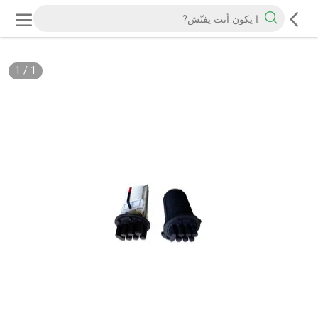
1
/
1