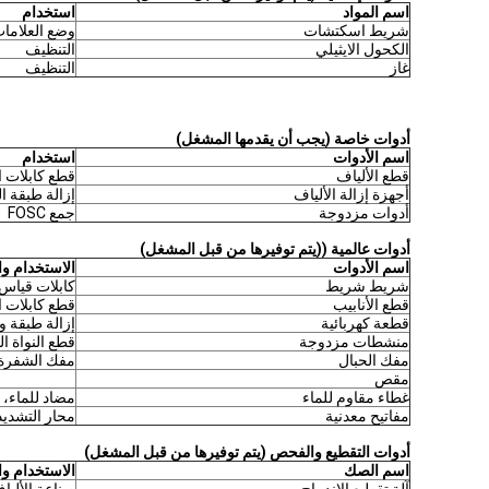
اسم المواد
استخدام
شريط اسكتشات
وضع العلامات
الكحول الايثيلي
التنظيف
غاز
التنظيف
أدوات خاصة (يجب أن يقدمها المشغل)
اسم الأدوات
استخدام
قطع الألياف
قطع كابلات ا
أجهزة إزالة الألياف
إزالة طبقة ا
أدوات مزدوجة
جمع FOSC
أدوات عالمية ((يتم توفيرها من قبل المشغل)
اسم الأدوات
الاستخدام و
شريط شريط
كابلات قياس 
قطع الأنابيب
قطع كابلات ا
قطعة كهربائية
إزالة طبقة و
منشطات مزدوجة
قطع النواة ا
مفك الحبال
مفك الشفرة 
مقص
غطاء مقاوم للماء
مضاد للماء، 
مفاتيح معدنية
محار التشديد
أدوات التقطيع والفحص (يتم توفيرها من قبل المشغل)
اسم الصك
الاستخدام و