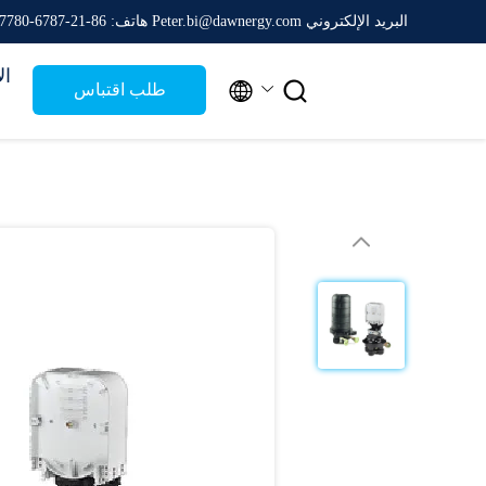
البريد الإلكتروني Peter.bi@dawnergy.com
هاتف: 86-21-6787-7780
ال


طلب اقتباس