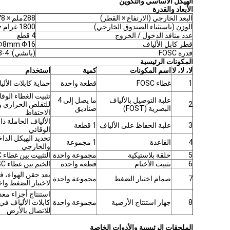
الهيكل الأساسي والتكوين
الأبعاد والقدرة
البعد الخارجي (الارتفاع × القطر)
288ملم × 178ملم
الوزن (باستثناء الصندوق الخارجي)
1800 غرام ≈ 1910 غرام
عدد منافذ الدخول / الخروج
4 قطع
قطر كابل الألياف
Φ8mm Φ16 ملم
قدرة FOSC
(بانشي): 4-48 (نواة)
المكونات الرئيسية
لا، لا، لا
اسم المكونات
كمية
استخدام
1
غطاء FOSC
قطعة واحدة
حماية كابلات الألي
تثبيت الغطاء الوقا
علبة التوصيل بالألياف
ما يصل إلى 4
2
للتقلص الحراري و
البصرية (FOST)
صناديق
الاحتفاظ
الألياف الحاملة ذ
3
علبة الحفاظ على الألياف
1 قطعة
الوقائي
تحديد الهيكل الدا
4
القاعدة
1 مجموعة
والخارجي
5
حلقة بلاستيكية
مجموعة واحدة
التثبيت بين غطاء FOSC وقاعدة
6
تثبيت الأختام
قطعة واحدة
الختم بين غطاء FOSC وقاعدة
بعد حقن الهواء، ف
7
صمام اختبار الضغط
مجموعة واحدة
لاختبار الضغط واخت
استنتاج أجزاء معد
8
جهاز استنتاج الأرضية
مجموعة واحدة
للاتصال بالأرض
الملحقات الرئيسية والأدوات الخاصة