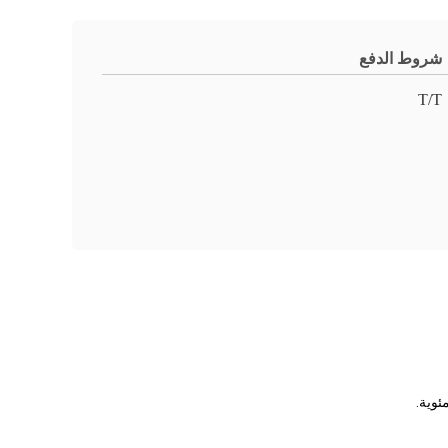
شروط الدفع
T/T