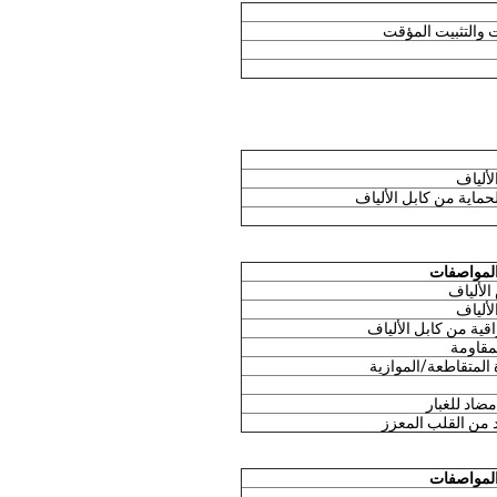
 والتثبيت المؤقت
لألياف
لحماية من كابل الألياف
المواصفات
الألياف
لألياف
اقية من كابل الألياف
لمقاومة
المتقاطعة/الموازية
مضاد للغبار
 من القلب المعزز
المواصفات