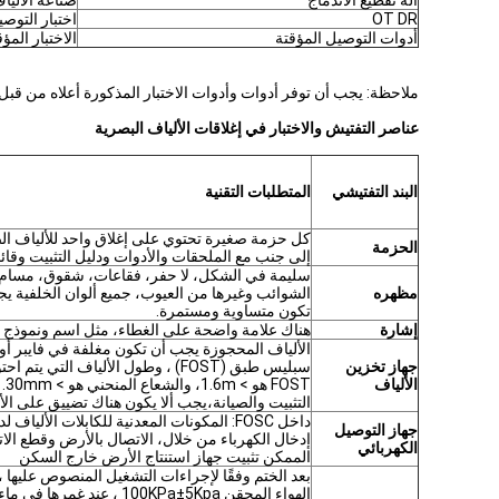
آلة تقطيع الاندماج
صناعة الأليا
OT DR
اختبار التوص
أدوات التوصيل المؤقتة
الاختبار الم
ملاحظة: يجب أن توفر أدوات وأدوات الاختبار المذكورة أعلاه من قبل
عناصر التفتيش والاختبار في إغلاقات الألياف البصرية
البند التفتيشي
المتطلبات التقنية
كل حزمة صغيرة تحتوي على إغلاق واحد للألياف الض
الحزمة
إلى جنب مع الملحقات والأدوات ودليل التثبيت وقائمة
سليمة في الشكل، لا حفر، فقاعات، شقوق، مسام
مظهره
الشوائب وغيرها من العيوب، جميع ألوان الخلفية ي
تكون متساوية ومستمرة.
إشارة
هناك علامة واضحة على الغطاء، مثل اسم ونموذج ال
الألياف المحجوزة يجب أن تكون مغلفة في فايبر أو
جهاز تخزين
سبليس طبق (FOST) ، وطول الألياف التي يتم
الألياف
FOST هو >
التثبيت والصيانة،يجب ألا يكون هناك تضييق على الأ
داخل FOSC: المكونات المعدنية للكابلات الألياف
جهاز التوصيل
إدخال الكهرباء من خلال، الاتصال بالأرض وقطع ال
الكهربائي
الممكن تثبيت جهاز استنتاج الأرض خارج السكن
بعد الختم وفقًا لإجراءات التشغيل المنصوص عليها 
الهواء المحقن 100KPa±5Kpa ، عند غمرها