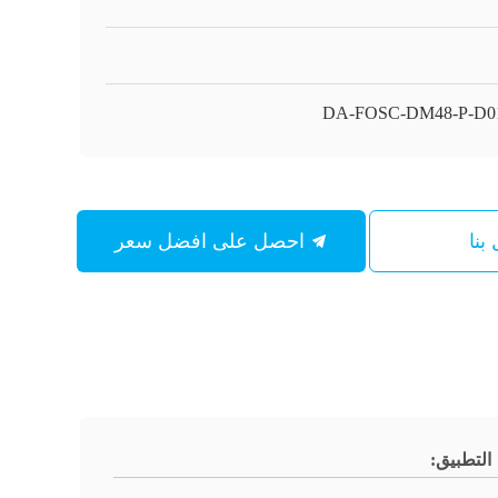
DA-FOSC-DM48-P-D0
بنا
احصل على افضل سعر
التطبيق: