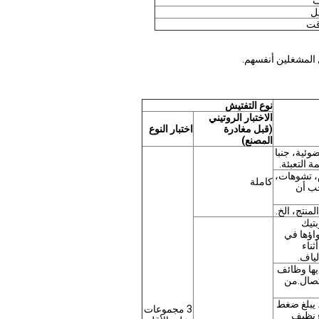
ف
يل
ؤقت
 المشغلين أنفسهم.
نوع التفتيش
الاختبار الروتيني
(قبل مغادرة
اختبار النوع
المصنع)
وئية، جنبا
 التعبئة.
، تشوهات،
كاملة
جب أن
منتج، الخ.
بتيك
 احتواؤها في
 1.6m، والشعاع المنحني هو > 30mm. أثناء
لياف.
 لديها وظائف
اتصال.من
، يبلغ ضغط
3 مجموعات
 في ماء نظيف