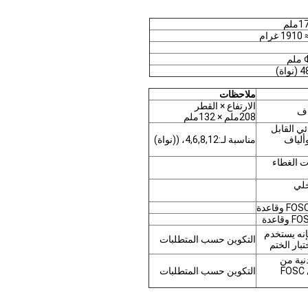
ملاحظات
الارتفاع × القطر
اف
208ملم × 132ملم
ئي القابل
ألياف
مناسبة لـ:4,6,8,12، ((نواة)
ات الغطاء
خلي
إنه يستخدم
التكوين حسب المتطلبات
بار الختم
نية من
كابلات الألياف في FOSC
التكوين حسب المتطلبات