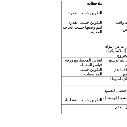
ملاحظات
التكوين حسب القدرة
 واقية
التكوين حسب القدرة
ليتم وضعها حسب الحاجة
رض
الفعلية
ات من النواة
لبلاستيكية)
لخروج
 يتم توسيع
لقياس المحيط مع ورقة
م
قياس المقابلة
ياف الذي
التكوين حسب
غ.
المواصفات
ياف لسهولة
إحتضان للعمود
تة بـ (فوست) ،
التكوين حسب المتطلبات
 FOSC قبل الختم