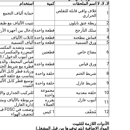
لا، لا، لا
اسم الملحقات
كمية
استخدام
غلاف واقي قابلة للتقلص
1
حماية ألياف التجمع
الحراري
2
ربطة عنق نايلون
تثبيت الألياف مع طبقة
3
سلك التأرجح
قطعة واحدة
إدخال بين أجهزة الأ
4
قماش مطحنة
قطعة واحدة
كابلات الألياف
5
ورق التسمية
قطعة واحدة
ألياف التسمية
تثبيت وتشديد المكسر
6
مفتاح خاص
قطعتين
المعززة والمكسرات (ا
من أنبوب الدخول / ا
لقياس المحيط، والذي
7
ورق قياس
قطعة واحدة
قطره مع شريط الخت
وزيادة قطر كابل الأل
8
شريط الختم
حلقة واحدة
يتناسب مع حلقة الصم
توسيع قطر كابل الأل
9
شريط عازل
حلقة واحدة
التثبيت
مجموعة
10
حلقة معدنية
للتركيب الجداري وال
واحدة
أنبوب عازل
يقرره
مربوطة بالألياف ومثب
11
العملاء
إدارة العازل
وضعت في
12
مُجفّف
1 كيس
لتجفيف الهواء
الأدوات اللازمة للتثبيت
المواد الإضافية (يتم توفيرها من قبل المشغل)