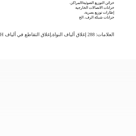
خزائن التوزيع الضوئية/المراكز،
خزانات الاتصالات الخارجية
إطارات توزيع بصرية،
خزانات شبكة الرف، الخ
العلامات:
288 إغلاق ألياف النواة,إغلاق التقاطع في ألياف FTTH,إغلاق شبكة ألياف الاتصالات