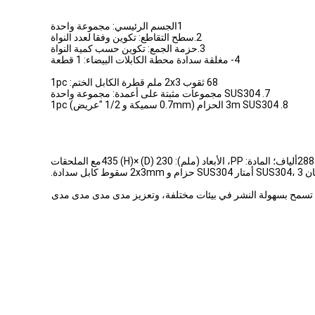
1الجسم الرئيسي: مجموعة واحدة
2.سطح التقاطع: تكوين وفقا لعدد النواة
3.حزمة الجمع: تكوين حسب كمية النواة
4- مغلقة سدادة محطة الكابلات البيضاء: 1 قطعة
68 ثقوب 2x3 ملم قطرة الكابل الختم: 1pc
7. SUS304 مجموعات مثبتة على أعمدة: مجموعة واحدة
8. 3m SUS304 الحزام (0.7mm سميكة و 1/2 "عريض) 1pc
نوع القبة، الختم الميكانيكي؛ 288ألياف، 18صندوق من 16ألياف/صندوق مدرج؛ 1 منفذ كابل بيضاوي و 4 منفذ كابل مستدير؛ الحجم الأقصى: 288ألياف؛ المادة: PP، الأبعاد (ملم): 230 (D) ×435 (H)مع الملحقات
ل سدادة.
ه المرونة تسمح بسهولة النشر في بيئات مختلفة، وتعزيز مدى مدى مدى مدى