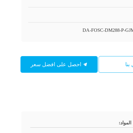
DA-FOSC-DM288-P-GJ
بنا
احصل على افضل سعر
المواد: