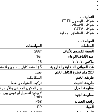
التطبيقات
شبكات الوصول FTTH
شبكات الاتصالات
شبكات CATV
شبكات المناطق المحلية
المواصفات
المعلمات
المواصفات
السعة القصوى للألياف
288f
عدد الألياف/الوعاء
16f
ماكس، لا، لا، لا
18
عدد الموانئ الداخلية والخارجية
5 (1 منفذ كابل بيضاوي و 4 منفذ كابل مستدير)
2x3 ملم قطرة الكابل الختم
نعم..
طريقة الختم
الميكانيكية
طريقة التثبيت
تركيب القنوات والعصا
مقاومة العزل
بين المكون المعدني والأرض ≥2 × 104m Ω
مقاومة الجهد
1min
رافعة الحماية
IP68
المواد
PP