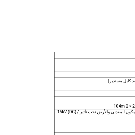
لا وجود لتعطيل أو قوس بين المكون المعدني والأرض تحت تأثير 15kV (DC) /