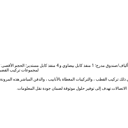
لمجموعات تركيب القضبان SUS304، 3 أمتار SUS304 حزام و 2x3mm سقوط كاب
تلفة ، بما في ذلك تركيب القطب ، والتركيبات المغطاة بالأنابيب ، والدفن المباشر.هذ