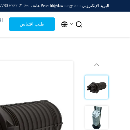
البريد الإلكتروني Peter.bi@dawnergy.com
هاتف: 86-21-6787-7780
ال


طلب اقتباس