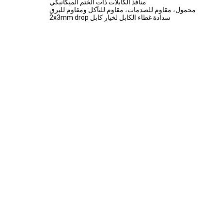
منافذ الكابلات ذات الختم الميكانيكي
محمول، مقاوم للصدمات، مقاوم للتآكل ومقاوم للبرق
سدادة غطاء الكابل لخيار كابل 2x3mm drop