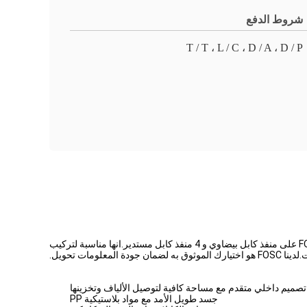
شروط الدفع
T / T ، L / C ، D / A ، D / P
إغلاق ربط الألياف الضوئية من نوع القبة هو معدات ربط الألياف متعددة الوظائف المصممة للاتصال والتفرع والاتصال. يحتوي هذا FOSC على منفذ كابل بيضاوي و 4 منفذ كابل مستدير.انها مناسبة لتركيب
ومات تحويل.
تصميم داخلي متقدم مع مساحة كافية لتوصيل الألياف وتخزينها
جسد طويل الأمد مع مواد بلاستيكية PP