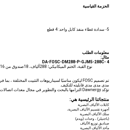
الحزمة القياسية
5- سدادة غطاء منفذ كابل واحد: 4 قطع
معلومات الطلب
مثال:
DA-FOSC-DM288-P-GJM5-
288C
- 4
تم تصميم FOSC ليكون مناسبًا لسيناريوهات التثبيت المخ
مدى مدى مدى قابليته للتكيف.
تؤكد Dawnergy التزامها بالبحث والتطوير في مجال معدات اتصالات الاتصالات.تهدف إلى توفير حلول موثوقة لضمان جودة نقل المعلومات.
منتجاتنا الرئيسية هي:
كابلات الألياف البصرية
أجهزة تقسيم الألياف البصرية،
سلك الألياف البصرية
(باجتيلز) ، وحدات (ويدم)
صناديق توزيع الألياف
مآخذ الألياف البصرية