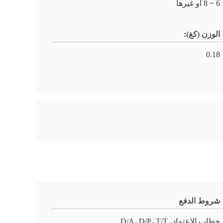
6 ~ 8 أو غيرها
الوزن (كغ):
0.18
شروط الدفع
خطاب الاعتماد، D/A، D/P، T/T