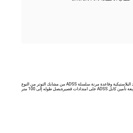
يتم تصنيع مشابك التوتر من نوع DA-ADSS-WTTC من جسد مخروط واحد مفتوح معزز بالألياف الزجاجية ، وزوج من الأوتاد البلاستيكية وقاعدة مرنة.سلسلة ADSS من مشابك التوتر من النوع
دات قصيرةيصل طوله إلى 100 متر