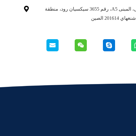

الطابق الأول، المبنى A5، رقم 3655 سيكسيان رود، منطقة
201614 الصين