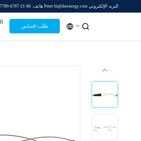
البريد الإلكتروني Peter.bi@dawnergy.com
هاتف: 86-21-6787-7780
ال


طلب اقتباس