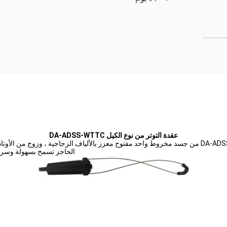
عقدة التوتر من نوع الكيل DA-ADSS-WTTC
الحاجز تسمح بسهولة وسريعة تأمين كابل ADSS على امتدا