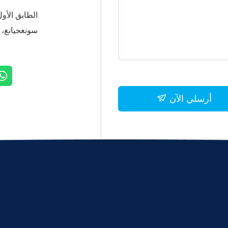
سونغجيانغ، شنغهاي 
أرسلي الآن