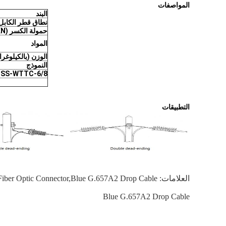
المواصفات
البند
نطاق قطر الكابل
حمولة الكسر (KN)
المواد
الوزن (بالكيلوغرا
النموذج
SS-WTTC-6/8
التطبيقات
العلامات:
 Fiber Optic Connector,blue G.657A2 Drop Cable
Blue G.657A2 Drop Cable