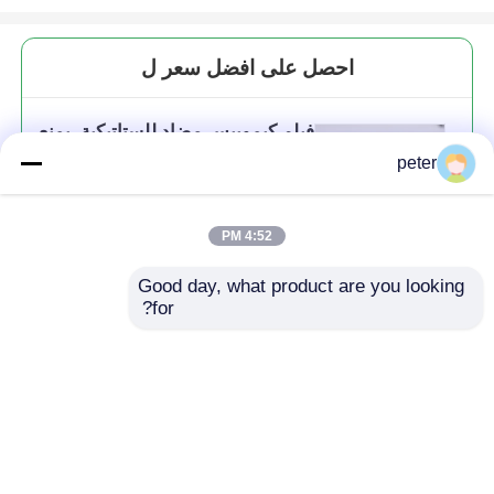
احصل على افضل سعر ل
فيلم كيمويبس مضاد للستاتيكية، يمنع
بشكل فعال الكهرباء الثابتة والغبار
peter
الناتج
4:52 PM
Good day, what product are you looking 
استمر
for?
المنتجات الموصى بها
منزل
حول نا
اتصل بنا
Desktop Site