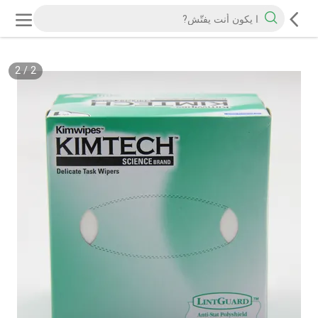
2
/
2