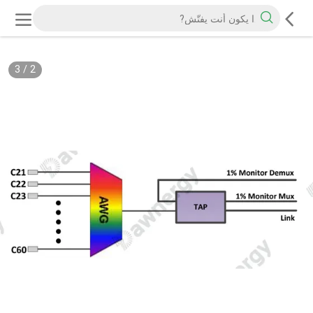
3
/
2