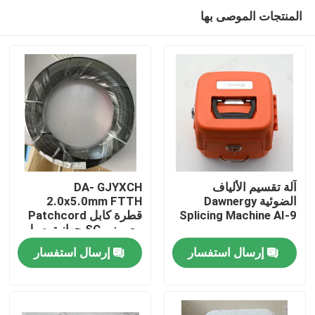
المنتجات الموصى بها
آلة تقسيم الألياف
DA- GJYXCH
الضوئية Dawnergy
2.0x5.0mm FTTH
Splicing Machine AI-9
قطرة كابل Patchcord
الصفحة الرئيسية
مع ميني SC جهاز توصيل
مضاد للماء والمتصل من
إرسال استفسار
إرسال استفسار
خلال الأنابيب
منتجات
أشرطة فيديو