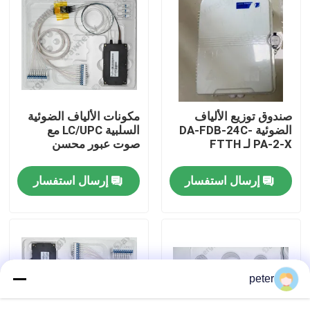
معلومات عنا
جولة في المعمل
صندوق توزيع الألياف
مكونات الألياف الضوئية
مراقبة الجودة
الضوئية DA-FDB-24C-
السلبية LC/UPC مع
PA-2-X لـ FTTH
صوت عبور محسن
اتصل بنا
إرسال استفسار
إرسال استفسار
أخبار
حالات
peter
اطلب اقتباس