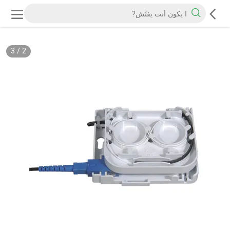
3
/
2