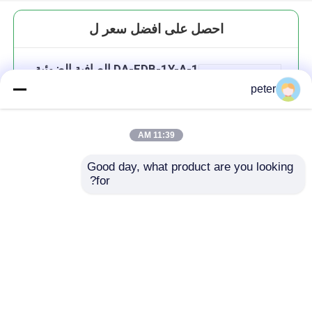
احصل على افضل سعر ل
DA-FDB-1Y-A-1 الصافية الضوئية
سوكت الجدار مثبتة 1 النواة ABS
peter
11:39 AM
Good day, what product are you looking 
استمر
for?
المنتجات الموصى بها
منزل
حول نا
اتصل بنا
Desktop Site
خريطة الموقع
سياسة الخصوصية