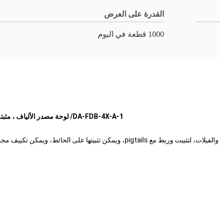
القدرة على العرض
1000 قطعة في اليوم
DA-FDB-4X-A-1
/ لوحة مصدر الألياف ، مثب
يستخدم DA-FDB-4X-A-1 في نهاية نهاية من المباني السكنية والفيلات، لتثبيت وربط م