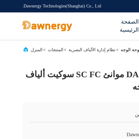
Dawnergy Technologies(Shanghai) Co., Ltd.
الصفحة
الرئيسية
>
نظام إدارة الألياف البصرية
>
المنتجات
>
المنزل
DA-FDB-4X-A-1 4 موانئ SC FC سوكيت ألياف
ه
ن
Dawn