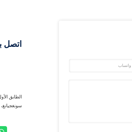
اتصل ب
سونغجيانغ، شنغهاي 