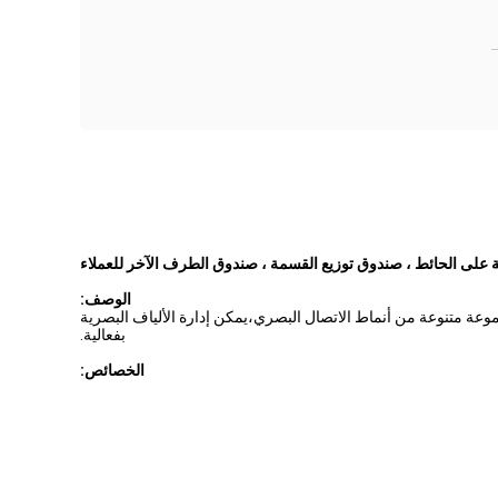
تة على الحائط ، صندوق توزيع القسمة ، صندوق الطرف الآخر للعملاء
الوصف:
ع pigtails، ويمكن تثبيتها على الحائط، ويمكن تكييف مجموعة متنوعة من أنماط الاتصال البصري،يمكن إدارة الألياف البصرية
بفعالية.
الخصائص: