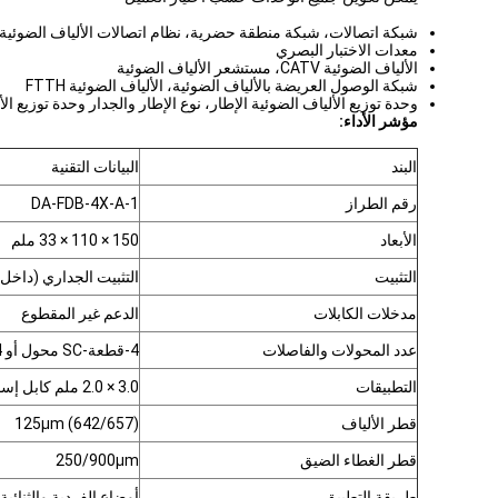
شبكة اتصالات، شبكة منطقة حضرية، نظام اتصالات الألياف الضوئية
معدات الاختبار البصري
الألياف الضوئية CATV، مستشعر الألياف الضوئية
شبكة الوصول العريضة بالألياف الضوئية، الألياف الضوئية FTTH
وحدة توزيع الألياف الضوئية الإطار، نوع الإطار والجدار وحدة توزيع ال
مؤشر الأداء:
البند
البيانات التقنية
رقم الطراز
DA-FDB-4X-A-1
الأبعاد
150 × 110 × 33 ملم
التثبيت
التثبيت الجداري (داخل)
مدخلات الكابلات
الدعم غير المقطوع
عدد المحولات والفاصلات
4-قطعة-SC محول أو 4-قطعة-duplex LC
التطبيقات
3.0 × 2.0 ملم كابل إسقاط أو كابل داخلي
قطر الألياف
125μm (642/657)
قطر الغطاء الضيق
250/900μm
طريقة التطبيق
أوضاع الفردية والثنائية