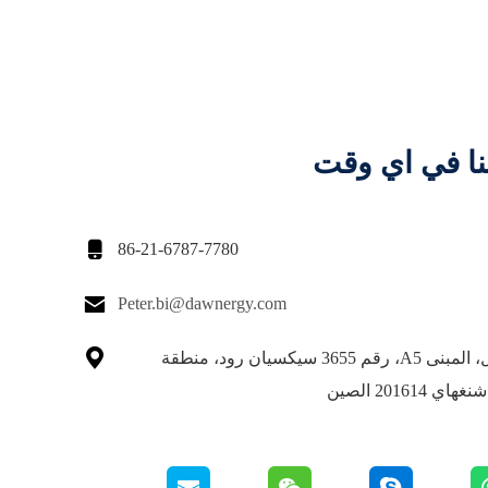
نا في اي وقت

86-21-6787-7780

Peter.bi@dawnergy.com

الطابق الأول، المبنى A5، رقم 3655 سيكسيان رود، منطقة
201614 الصين