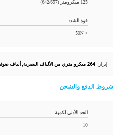
125 ميكرومتر (642/657)
قوة الشد:
> 50N
264 ميكرو متري من الألياف البصرية
,
ألياف ضوئية FC
إبراز:
شروط الدفع والشحن
الحد الأدنى لكمية
10