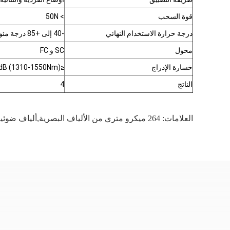
قوة السحب
> 50N
درجة حرارة الاستخدام النهائي
-40 إلى +85 درجة مئوية
محول
SC و FC
خسارة الإدراج
≤0.2dB (1310-1550Nm)
الناتج
4
العلامات:
264 ميكرو متري من الألياف البصرية,ألياف ضوئية SCFC,264μm فوهة الألياف البصرية