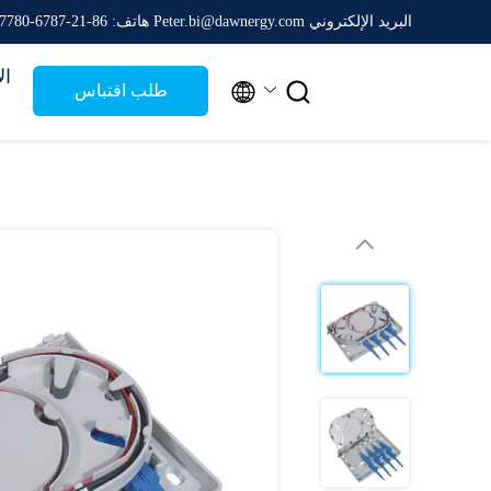
البريد الإلكتروني Peter.bi@dawnergy.com
هاتف: 86-21-6787-7780
ال


طلب اقتباس