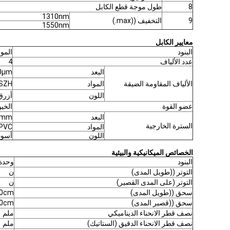
8
طول موجة قطع الكابل
1310nm
9
التخفيف ((max.)
1550nm
معايير الكابل
البنود
المو
عدد الألياف
4
البعد
0μm
الألياف المقاومة الضيقة
المواد
SZH
اللون
أزرق
عضو القوة
الخيو
البعد
2mm
السترة الخارجية
المواد
PVC
اللون
أسود
الخصائص الميكانيكية والبيئية
البنود
وحدة
التوتر ((طويل المدى)
ن
التوتر (على المدى القصير)
ن
سحق ((طويل المدى)
10cm
سحق ((قصير المدى)
10cm
نصف قطر الانحناء الديناميكي
ملم
نصف قطر الانحناء الدقيق (الستاتيك)
ملم