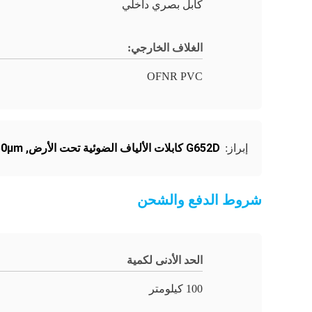
كابل بصري داخلي
الغلاف الخارجي:
OFNR PVC
G652D كابلات الألياف الضوئية تحت الأرض
,
850μm كابل تحت الأرض من ال
إبراز:
شروط الدفع والشحن
الحد الأدنى لكمية
100 كيلومتر