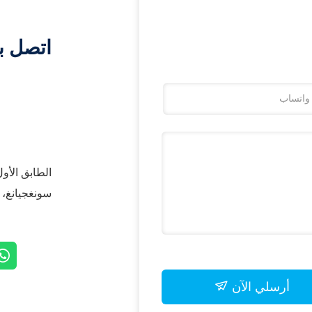
اتصل ب
سونغجيانغ، شنغهاي 
أرسلي الآن