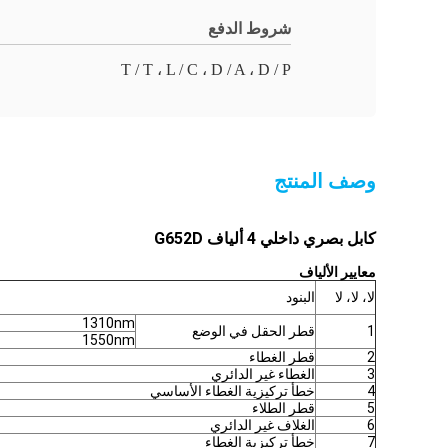
شروط الدفع
T / T ، L / C ، D / A ، D / P
وصف المنتج
كابل بصري داخلي 4 ألياف G652D
معايير الألياف
لا، لا، لا
البنود
1310nm
1
قطر الحقل في الوضع
1550nm
2
قطر الغطاء
3
الغطاء غير الدائري
4
خطأ تركيزية الغطاء الأساسي
5
قطر الطلاء
6
الغلاف غير الدائري
7
خطأ تركيزية الغطاء