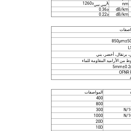
≤1260
λ
nm
سي سي
≤0.36
dB/km
≤0.22
dB/km
اصفات
850μm±5
L
، برتقال، أخضر، بني
ط من الأراميد المقاومة للماء
5mm±0.
OFNR 
المواصفات
400
800
300
N/
1000
N/
20D
10D