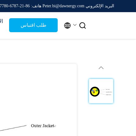
البريد الإلكتروني Peter.bi@dawnergy.com
هاتف: 86-21-6787-7780
ال


طلب اقتباس