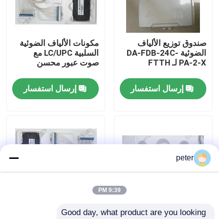
معلومات عنا
صندوق توزيع الألياف
مكونات الألياف الضوئية
الضوئية DA-FDB-24C-
السلبية LC/UPC مع
جولة في المعمل
PA-2-X لـ FTTH
صوت عبور محسن
إرسال استفسار
إرسال استفسار
مراقبة الجودة
اتصل بنا
أخبار
peter
حالات
9:39 PM
Good day, what product are you looking 
اطلب اقتباس
40CH G652D 0 ~
المكونات السلبية للألياف