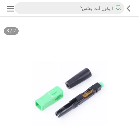
3
/
2