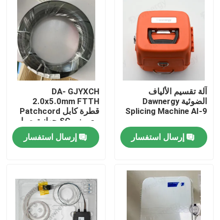
آلة تقسيم الألياف
DA- GJYXCH
الضوئية Dawnergy
2.0x5.0mm FTTH
Splicing Machine AI-9
قطرة كابل Patchcord
مع ميني SC جهاز توصيل
مضاد للماء والمتصل من
إرسال استفسار
إرسال استفسار
خلال الأنابيب
الصفحة الرئيسية
منتجات
أشرطة فيديو