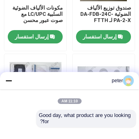
صندوق توزيع الألياف
مكونات الألياف الضوئية
الضوئية DA-FDB-24C-
السلبية LC/UPC مع
معلومات عنا
PA-2-X لـ FTTH
صوت عبور محسن
إرسال استفسار
إرسال استفسار
جولة في المعمل
مراقبة الجودة
اتصل بنا
peter
أخبار
11:10 AM
Good day, what product are you looking 
حالات
40CH G652D 0 ~
المكونات السلبية للألياف
for?
95%RH مكونات فعالة
الضوئية LC/UPC لنقل
للألياف الضوئية مع
البيانات
موصلات LC / UPC
اطلب اقتباس