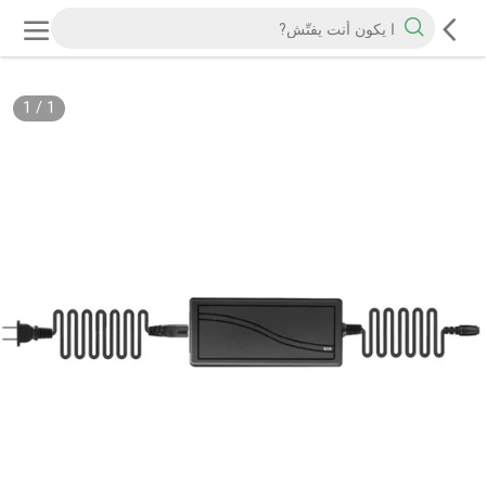
1
/
1