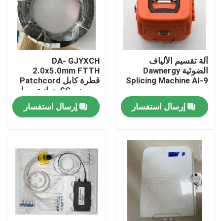
آلة تقسيم الألياف
DA- GJYXCH
الضوئية Dawnergy
2.0x5.0mm FTTH
Splicing Machine AI-9
قطرة كابل Patchcord
مع ميني SC جهاز توصيل
مضاد للماء والمتصل من
إرسال استفسار
إرسال استفسار
خلال الأنابيب
الصفحة الرئيسية
منتجات
أشرطة فيديو