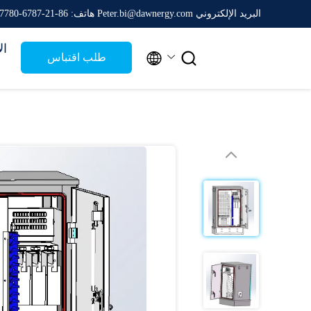
البريد الإلكتروني Peter.bi@dawnergy.com
هاتف: 86-21-6787-7780
ال


طلب اقتباس