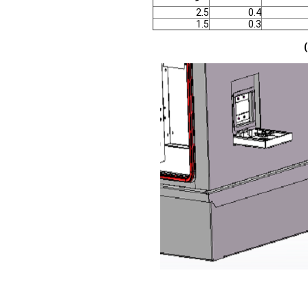
2.5
0.4
1.5
0.3