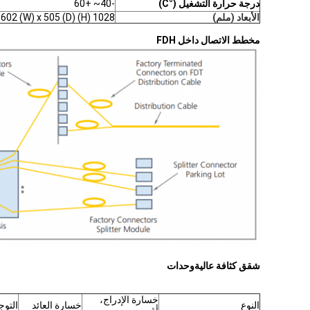
درجة حرارة التشغيل (°C)
-40~ +60
الأبعاد (ملم)
1028 (H) x 602 (W) x 505 (D) (مع القاعدة)
مخطط الاتصال داخل FDH
شقق كثافة عالية
وحدات
خسارة الإدراج،
النوع
خسارة العائد
التوج