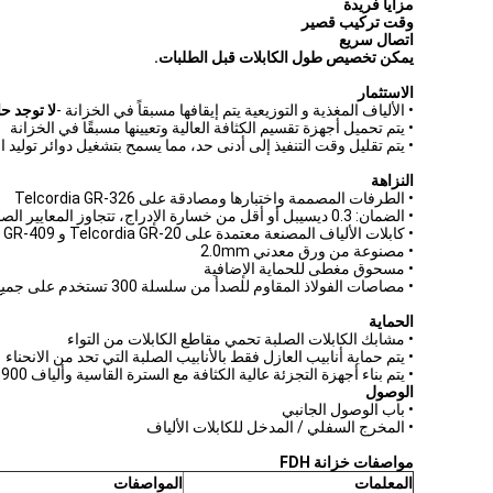
مزايا فريدة
وقت تركيب قصير
اتصال سريع
يمكن تخصيص طول الكابلات قبل الطلبات.
الاستثمار
• الألياف المغذية و التوزيعية يتم إيقافها مسبقاً في الخزانة -
لا توجد ح
• يتم تحميل أجهزة تقسيم الكثافة العالية وتعيينها مسبقًا في الخزانة
• يتم تقليل وقت التنفيذ إلى أدنى حد، مما يسمح بتشغيل دوائر توليد ا
النزاهة
• الطرفات المصممة واختبارها ومصادقة على Telcordia GR-326
• الضمان: 0.3 ديسيبل أو أقل من خسارة الإدراج، تتجاوز المعايير الصناعية
• كابلات الألياف المصنعة معتمدة على Telcordia GR-20 و GR-409
• مصنوعة من ورق معدني 2.0mm
• مسحوق مغطى للحماية الإضافية
• مصاصات الفولاذ المقاوم للصدأ من سلسلة 300 تستخدم على جميع الخزانات
الحماية
• مشابك الكابلات الصلبة تحمي مقاطع الكابلات من التواء
• يتم حماية أنابيب العازل فقط بالأنابيب الصلبة التي تحد من الانحناء
• يتم بناء أجهزة التجزئة عالية الكثافة مع السترة القاسية وألياف 900 أمم غير حساسة للإنحناء لجميع الألواح الداخلية والخارجية
الوصول
• باب الوصول الجانبي
• المخرج السفلي / المدخل للكابلات الألياف
مواصفات خزانة FDH
المعلمات
المواصفات