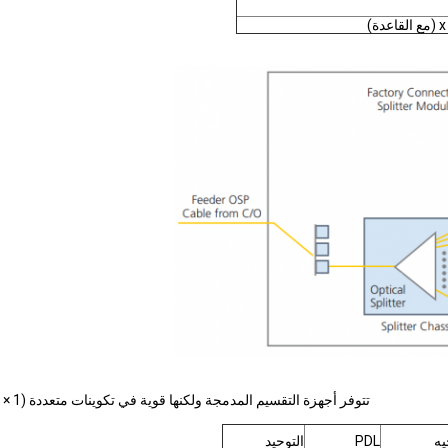
تتوفر أجهزة التقسيم المدمجة ولكنها قوية في تكوينات متعددة (1 × 32). يحتوي كل وحدة تقسيم على مدخلات ومخرجات متصلة صغيرة.
يه
PDL
التوحيد