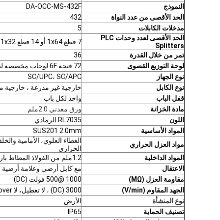
النموذج
DA-OCC-MS-432F
الحد الأقصى من عدد النواة
432
مدخلات الكابلات
5
الحد الأقصى لعدد وحدات PLC
7 قطع 1x64 أو 14 قطع 1x32
Splitters
تمر من خلال القدرة
36
لوحة التوزيع القصوى
72 فتحة 6F لوحات مخصصة لتوزيع الإخراج
نوع الجهاز
SC/UPC، SC/APC
نوع الكابل
خارجية غير مدرعة ، خارجية م
قفل الباب
واحد لكل باب
مادة الخزانة
ورق معدني 2.0ملم
اللون
RL7035 الرمادي
المواد الأساسية
SUS201 2.0mm
الغطاء العلوي، الأمامية والخل
مواد العزل الحراري
الحراري
المواد الداخلية
1.2ملم من الفولاذ المطاط بارد
الاعتقال
مع كابل أرضي وعلامة أرضية م
مقاومة العزل (MΩ)
1000 @500 فولت (DC)
الجهد المقاوم (V/min)
3000 (DC) ، لا تعطيل، لا flashover
نوع المنشأة
الأرض
تصنيف الحماية
IP65