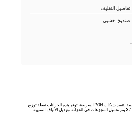
تفاصيل التغليف
صندوق خشبي
توفر خزانة FDH المخصصة مسبقاً في الشارع من Dawnergy بيئة اتصال متبادل من شبكة التغذية عبر المقسّم البصري السلبي إلى شبكة التوزيع.مصممة لتنفيذ شبكات PON السريعة، توفر هذه الخزانات نقطة توزيع
واحدة، مما يجعلها الحل المثالي لنشر FTTH (اللياف إلى المنزل) حيث من المتوقع ارتفاع معدلات الاستلام المحتملة.تم تعيين الكثافة العالية مسبقاً 1 × 32 يتم تحميل المجزعات في الخزانة مع ذيل الألياف المنتهية