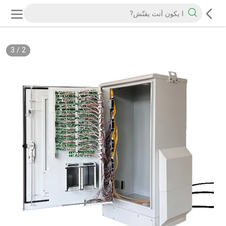
3
/
2