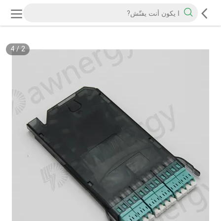
4
/
2