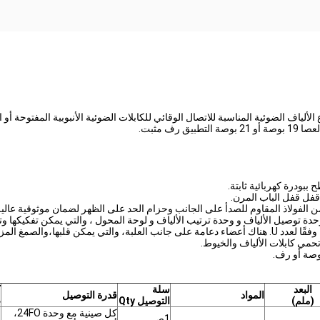
 من نوع الألياف الضوئية المناسبة للاتصال الوقائي للكابلات الضوئية الأنبوبية المفتوح
البعد
سلة
ك
المواد
قدرة التوصيل
(ملم)
التوصيل Qty
ع
كل صينية مع وحدة 24FO،
1ص