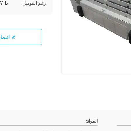
رقم الموديل
دا-PP-SY
اتصل 
المواد: