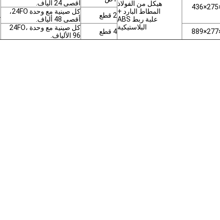
أقصى 24 ألياف.
هيكل من الفولاذ
المطاط البارد +
كل صينية مع وحدة 24FO،
2 قطع
2
علبة ربط ABS
أقصى 48 ألياف.
البلاستيكية
كل صينية مع وحدة 24FO،
4 قطع
96 الألياف.