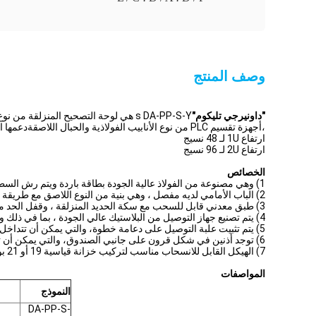
وصف المنتج
"داونيرجي تليكوم"
s DA-PP-S-Y هي لوحة التصحيح المنزلقة
،أجهزة تقسيم PLC من نوع الأنابيب الفولاذية والحبال اللاصقةدعمها العصا 19 بوصة أو 21 بوصة التطبيق رف مثبت.
ارتفاع 1U لـ 48 نسيج
ارتفاع 2U لـ 96 نسيج
الخصائص
1) وهي مصنوعة من الفولاذ عالية الجودة بطاقة باردة ويتم رش السطح ببودرة كهربائية ثابتة.
2) الباب الأمامي لديه مفصل ، وهي بنية من النوع اللاصق مع طريقة قفل قفل الباب المرن.
3) طبق معدني قابل للسحب مع سكة الحديد المنزلقة ، وقفل الحد من الفولاذ المقاوم للصدأ على الجانب وحزام الحد على الظهر لضمان موثوقية عالية.
4) يتم تصنيع جهاز التوصيل من البلاستيك عالي الجودة ، بما في ذلك وحدة توصيل الألياف و وحدة ترتيب الألياف و لوحة المحول ، والتي يمكن تفكيكها وتبادلها.
5) يتم تثبيت علبة التوصيل على دعامة خطوة، والتي يمكن أن تتداخل وفقًا لعدد U. هناك أعضاء دعامة على جانب العلبة، والتي يمكن قلبها،والصمغ المزدوج هو مريح.
6) توجد أذنين في شكل قرون على جانبي الصندوق، والتي يمكن أن تحمي كابلات الألياف والخيوط.
7) الهيكل القابل للانسحاب مناسب لتركيب خزانة قياسية 19 أو 21 بوصة أو رف.
المواصفات
النموذج
DA-PP-S-