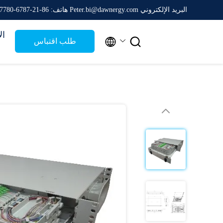
البريد الإلكتروني Peter.bi@dawnergy.com
هاتف: 86-21-6787-7780
ال


طلب اقتباس