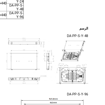
Y-24
440×275×436
DA-PP-S-
Y-48
DA-PP-S-
440×277×889
Y-96
الرسم
DA-PP-S-Y-48
DA-PP-S-Y-96