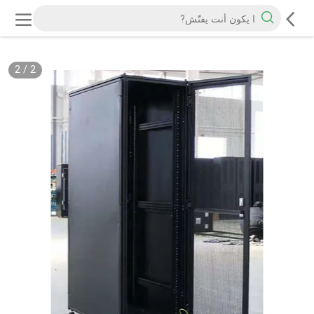
2
/
2