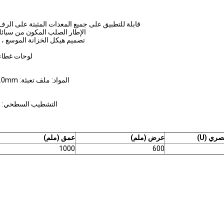
قابلة للتطبيق على جميع المعدات المثبتة على الرف 19 ′′ التي تتوافق مع معيار ANSI / EIA (يشمل المنتجات المخصص
الإطار الصلب المكون من سبائك ص
تصميم هيكل الخزانة الموسع ، 
لوحات غطاء 
المواد: ملف تعبئة: 2.0mm صفيحة الفولاذ المطاط البارد (SPCC) ؛ غيرها 1.2mm SPCC
التشطيب السطحي: إزا
صري (U)
عرض (ملم)
عمق (ملم)
1000
600