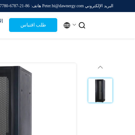
البريد الإلكتروني Peter.bi@dawnergy.com
هاتف: 86-21-6787-7780
ال


طلب اقتباس