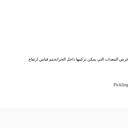
لبات المعدات والتركيب المختلفة. الحجم الأكثر شيوعًا هو رف 19 بوصة ،والذي يشير إلى عرض المعدات التي يمكن تركيبها داخل الخزانةيتم قياس ارتفاع
Picklin