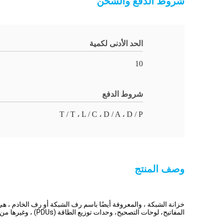
شروط الدفع والشحن
الحد الأدنى لكمية
10
شروط الدفع
T / T ، L / C ، D / A ، D / P
وصف المنتج
خزانة الشبكة ، والمعروفة أيضًا باسم رف الشبكة أو رف الخادم ، هي ق
المفاتيح، لوحات التصحيح، وحدات توزيع الطاقة (PDUs) ، وغيرها من أجهزة الشبكات.