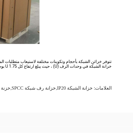
خزانة الشبكة في وحدات الرف (U) ، حيث يبلغ ارتفاع كل U 1.75 بوصة (44.45 مم). تتراوح ارتفاعات الرف النموذجية من 1U إلى 48U أو أكثر.
العلامات:
خزانة الشبكة IP20,خزانة رف شبكة SPCC,خزنة خادم الشبكة