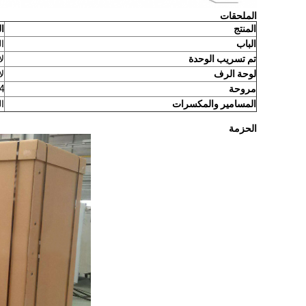
الملحقات
المنتج
ا
الباب
ا
تم تسريب الوحدة
لا
لوحة الرف
لا
مروحة
4 قط
المسامير والمكسرات
الم
الحزمة