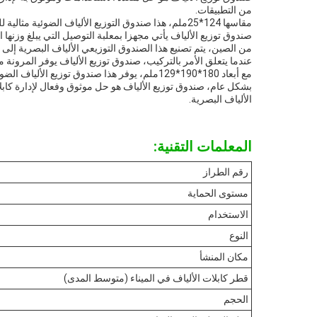
من التطبيقات.
مقاسها 124*25ملم، هذا صندوق التوزيع الألياف الضوئية مثالية للتركيبات حيث المساحة محدودة.تسمح بسهولة الوصول والصيانة.
صندوق توزيع الألياف يأتي مجهزا بمعلبة التوصيل التي يبلغ وزنها الصافي 0.028 كجم. يوفر هذا العلبة التوصيل منصة آمنة ومنظمة لتوصيل كابلات الألياف الضوئية،ضمان اتصالات 
من الصين، يتم تصنيع هذا الصندوق التوزيعي الألياف البصرية إلى أع
عندما يتعلق الأمر بالتركيب، صندوق توزيع الألياف يوفر المرونة 
مع أبعاد 180*190*129ملم، يوفر هذا صندوق توزيع الألياف الضوئية مساحة واسعة لإدارة الكابلات وتنظيمها.جعل الصيانة وإصلاح الأخطاء بسهولة.
بشكل عام، صندوق توزيع الألياف هو حل موثوق وفعال لإدارة كابلات
الألياف البصرية.
المعلمات التقنية:
رقم الطراز
مستوى الحماية
الاستخدام
النوع
مكان المنشأ
قطر كابلات الألياف في الميناء (متوسط المدى)
الحجم