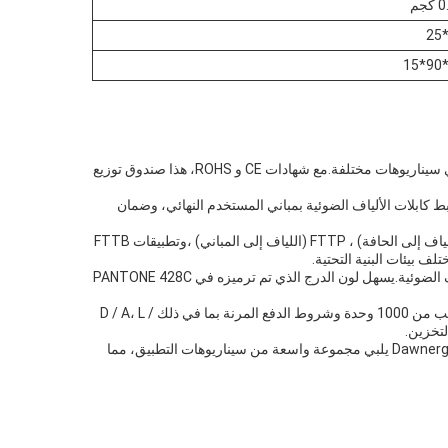
جم
صندوق توزيع الألياف Dawnergy (النموذج: DA-FDB-9T-WPC-17) هو منتج عالي الجودة من الصين ، مصمم لتطبيقات الألياف الضوئية المختلفة في سيناريوهات مختلفة.مع شهادات CE و ROHS، هذا صندوق توزيع
FTTH (ألياف إلى المنزل).إنها بمثابة مكون حاسم لربط كابلات الألياف الضوئية بمباني المستخدم النهائي، وضمان
بالإضافة إلى عمليات نشر FTTH ، فإن صندوق توزيع الألياف الضوئية هذا مثالي أيضًا لإعدادات شبكة FTTX (اللياف إلى X) ، بما في ذلك FTTC (اللياف إلى الحافة) ، FTTP (اللياف إلى المباني) ،وتطبيقات FTTB
ف بيئات البنية التحتية.
مستوى الحماية IP68 من صندوق توزيع الألياف Dawnergy يضمن صلاحيته وموثوقيته في البيئات الخارجية ، مما يوفر سكنًا آمنًا لمواقع نهاية الألياف الضوئية.يسهل لون الدرج الذي تم ترميزه في PANTONE 428C
الشركات والمنظمات التي تتطلع إلى نشر شبكات الألياف الضوئية يمكن أن تستفيد من صندوق توزيع الألياف Dawnergy.مع الحد الأدنى لكمية الطلب من 1000 وحدة وشروط الدفع المرنة بما في ذلك D / A، L /
وقت التسليم من 7 إلى 14 يوماً يجعله خياراً مناسباً لتحقيق مشروع سريع سواء كان للمنشآت السكنية أو التجارية أو الصناعيةصندوق توزيع ألياف Dawnergy يلبي مجموعة واسعة من سيناريوهات التطبيق، مما