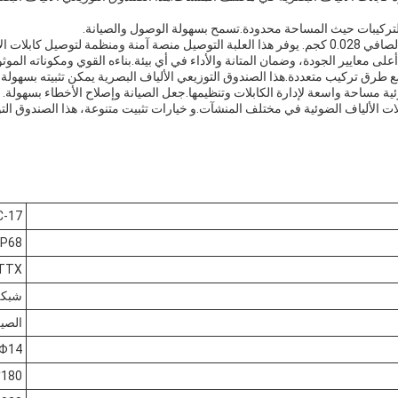
موثوقة وأداء مثالي.
لى معايير الجودة، وضمان المتانة والأداء في أي بيئة.بناءه القوي ومكوناته الموثوق
مع طرق تركيب متعددة.هذا الصندوق التوزيعي الألياف البصرية يمكن تثبيته بسهولة
 الألياف الضوئية في مختلف المنشآت.و خيارات تثبيت متنوعة، هذا الصندوق التوزي
C-17
IP68
TTX
شبكة TX
الصي
 Φ14
180*190*129ملم