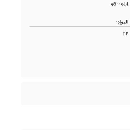
φ8 ~ φ14
المواد:
PP