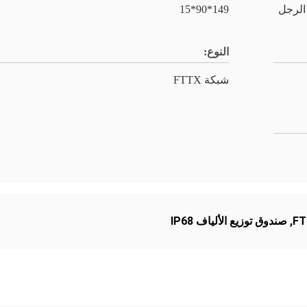
 الرجل
149*90*15
النوع:
شبكة FTTX
,
صندوق توزيع الألياف IP68