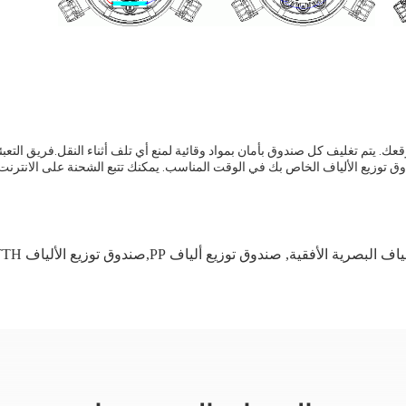
عك. يتم تغليف كل صندوق بأمان بمواد وقائية لمنع أي تلف أثناء النقل.فريق التعبئة
 توزيع الألياف الخاص بك في الوقت المناسب. يمكنك تتبع الشحنة على الانترنت
,
صندوق توزيع ألياف PP,صندوق توزيع الألياف FTTH,صندوق توزيع الألياف IP68