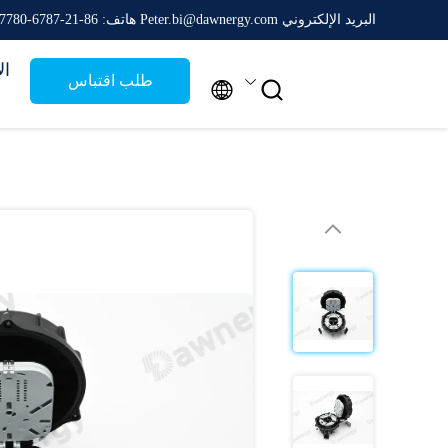
البريد الإلكتروني Peter.bi@dawnergy.com
هاتف: 86-21-6787-7780
ال
طلب اقتباس

