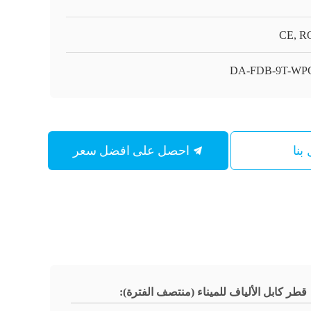
CE, R
DA-FDB-9T-WPC
احصل على افضل سعر
بنا
قطر كابل الألياف للميناء (منتصف الفترة):