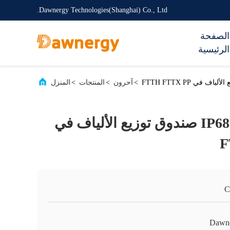
Dawnergy Technologies(Shanghai) Co., Ltd.
الصفحة
الرئيسية
>
آحرون
>
المنتجات
>
المنزل
مستوى الحماية IP68 صندوق توزيع الألياف في
F
C
Dawn