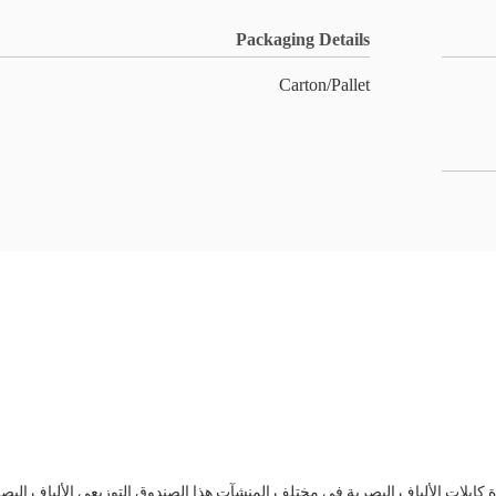
Packaging Details
Carton/Pallet
 كابلات الألياف البصرية في مختلف المنشآت.هذا الصندوق التوزيعي الألياف البصر