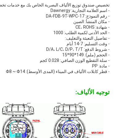
تخصيص صندوق توزيع الألياف البصرية الخاص بك مع خدمات تخصيص
- اسم العلامة التجارية: Dawnergy
- رقم النموذج: DA-FDB-9T-WPC-17
- مكان المنشأ: الصين
- شهادة: CE، ROHS
- الحد الأدنى لكمية الطلب: 1000
- تفاصيل التعبئة والتغليف:
- وقت التسليم: 7-14 أيام
- شروط الدفع: D/A، L/C، D/P، T/T
- الحجم (ملم): 149*90*15
- سلة التقطيع الوزن الصافي: 0.028 كجم
- مادة: PP
- قطر كابلات الألياف في الميناء (المدى الأوسط): Φ8 ~ Φ14
توجيه الألياف: