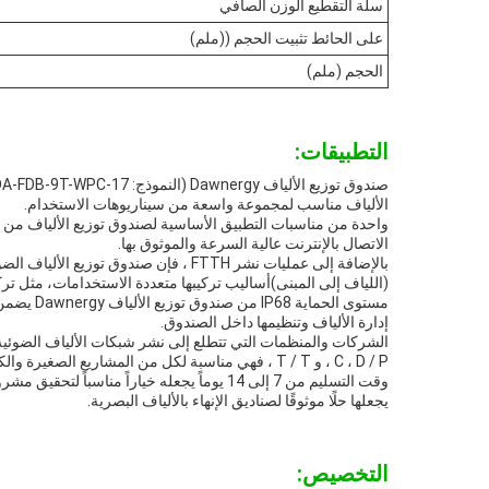
سلة التقطيع الوزن الصافي
على الحائط تثبيت الحجم ((ملم)
الحجم (ملم)
التطبيقات:
الألياف مناسب لمجموعة واسعة من سيناريوهات الاستخدام.
الاتصال بالإنترنت عالية السرعة والموثوق بها.
(اللياف إلى المبنى)أساليب تركيبها متعددة الاستخدامات، مثل ترك
إدارة الألياف وتنظيمها داخل الصندوق.
C ، D / P ، و T / T ، فهي مناسبة لكل من المشاريع الصغيرة والكبيرة. تفاصيل التعبئة والتغليف في شكل الكرتون / المنصات تضمن النقل الآمن والتخزين.
يجعلها حلًا موثوقًا لصناديق الإنهاء بالألياف البصرية.
التخصيص: