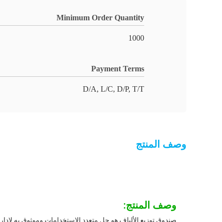
Minimum Order Quantity
1000
Payment Terms
D/A, L/C, D/P, T/T
وصف المنتج
وصف المنتج:
صندوق توزيع الألياف هو حل متعدد الاستخدامات وموثوق به لإدارة