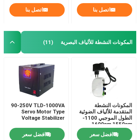
اتصل بنا
اتصل بنا
المكونات النشطة للألياف البصرية
(11)
الصفحة الرئيسية
المكونات النشطة
90-250V TLD-1000VA
المتقدمة للألياف الضوئية
Servo Motor Type
الطول الموجبي 1100-
Voltage Stabilizer
منتجات
1600nm 1550nm
CTB≥65dB في النطاق
افضل سعر
افضل سعر
السطحية ±1dB 47-1006
أشرطة فيديو