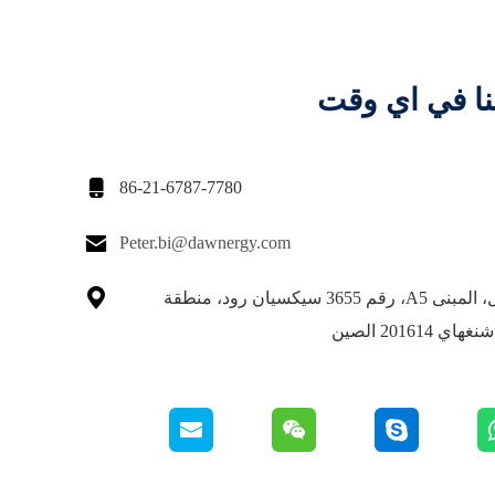
نا في اي وقت

86-21-6787-7780

Peter.bi@dawnergy.com

الطابق الأول، المبنى A5، رقم 3655 سيكسيان رود، منطقة
201614 الصين