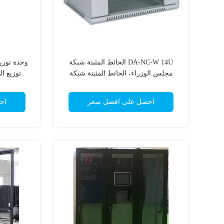
DA-NC-W 14U الحائط المثبتة شبكة
مجلس الوزراء، الحائط المثبتة شبكة
توزيع ال
رف
احصل على افضل سعر
اح