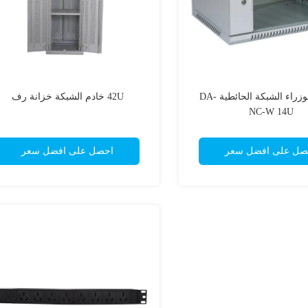
مجلس الوزراء الشبكة الحائطية DA-
42U خادم الشبكة خزانة رف
NC-W 14U
صل على افضل سعر
احصل على افضل سعر