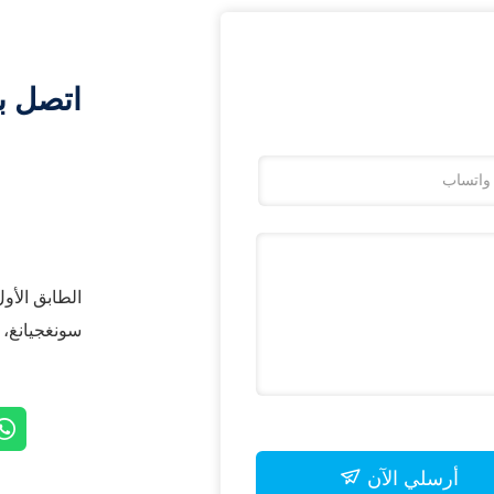
اتصل ب
سونغجيانغ، شنغهاي 
أرسلي الآن