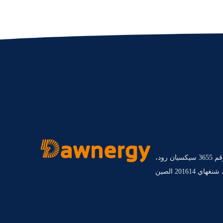
الطابق الأول، المبنى A5، رقم 3655 سيكسيان رود،
201614 الصين