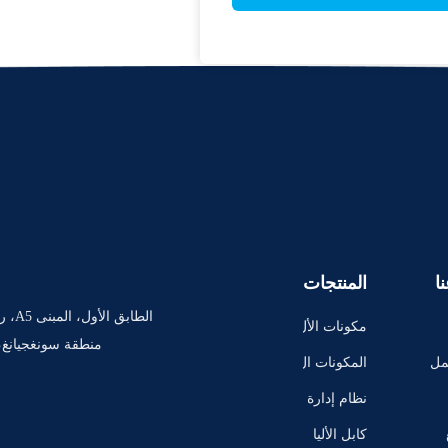
ا
المنتجات
مكونات الأل
منطقة سونغجيانغ، شنغهاي 
ياف البصر
مل
المكونات ال
ية السلبية
نشطة للأليا
نظام إدارة
ف البصرية
الألياف الب
كابل الأليا