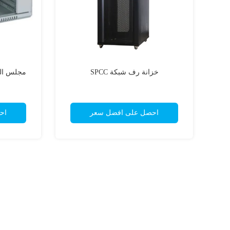
خزانة رف شبكة SPCC
احصل على افضل سعر
اح