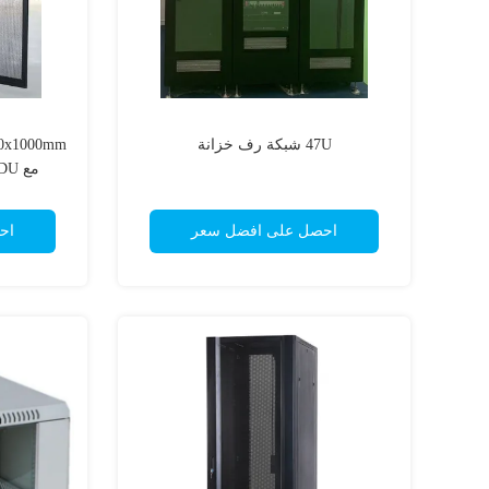
47U شبكة رف خزانة
مع PDU العمودي قابل للمراقبة
احصل على افضل سعر
اح