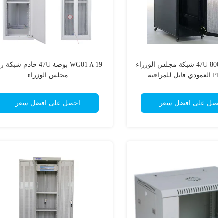
47U 800x1000mm شبكة مجلس الوزراء
WG01 A 19 بوصة 47U خادم شبك
مجلس الوزراء
صل على افضل سعر
احصل على افضل سعر