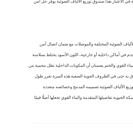
ية في تطبيقات مختلفة، بما في ذلك شبكات FTTH. تم تصميمه مع الدقة والمتانة في الاعتبار،هذا صندوق توزيع الألياف الضوئية يوفر حل آمن
ياف الضوئية مصممة لاستيعاب كابلات الألياف الضوئية المختلفة والموصلات مع ضمان اتصال آمن
دم في أماكن داخلية أو خارجية، اللون الأسود يختلط بسلاسة
ية.إن البناء القوي والختم يضمنان أن المكونات الداخلية تظل محمية من
اوح بين 70 كيلوبايت إلى 106 كيلوبايت، مما يضمن التشغيل الموثوق به حتى في الظروف الجوية الصعبة.هذه الميزة تعزز طول
ية أو الصناعية ، يوفر صندوق محطة الألياف الضوئية FTTH حلًا مريحًا وفعالًا لإدارة توزيع الألياف الضوئية.تصميمه المدمج وخصائصه متعددة
 الحيوية.تفاصيلها المتقدمة والبناء القوي تجعلها أصلًا قيمًا