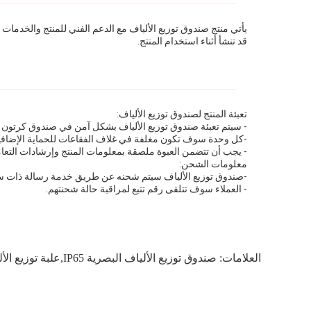
يأتي منتج صندوق توزيع الألياف مع الدعم الفني للمنتج والخدما
قد تنشأ أثناء استخدام المنتج.
تعبئة المنتج لصندوق توزيع الألياف:
- سيتم تعبئة صندوق توزيع الألياف بشكل آمن في صندوق كرتون قو
-كل وحدة سوف تكون مغلفة في غلاف الفقاعات للحماية الإضافي
- يجب أن تتضمن العبوة ملصقة بمعلومات المنتج وإرشادات التعا
معلومات الشحن:
-صندوق توزيع الألياف سيتم شحنه عن طريق خدمة رسالة ذات س
- العملاء سوف تتلقى رقم تتبع لمراقبة حالة شحنتهم.
العلامات:
صندوق توزيع الألياف البصرية IP65,علبة توزيع الألياف البصرية 85C