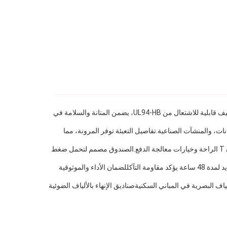
صندوق توزيع الألياف DA-FDB-10C هو منتج عالي الجودة مناسب لمجموعة متنوعة من التطبيقات والسيناريوهات.مصنوع من مواد PP + GF مع تصنيف قابلية للاشتعال من UL94-HB، يضمن المتانة والسلامة في
ثل شبكات الاتصالات، ومراكز البيانات، والمنشآت الصناعية.تفاصيل التعبئة توفر المرونة، مما
يؤمن وقت التسليم السريع من 7-14 يومًا الوفاء بالطلبات في الوقت المناسب ، في حين توفر شروط الدفع بما في ذلك D / A و L / C و D / P و T / T الراحة وخيارات معالجة الدفع.الصندوق مصمم لتحمل ضغط
مع تحمل الرطوبة النسبية ≤85٪ عند +30 درجة مئوية ، فإن صندوق توزيع الألياف موثوق به حتى في الظروف البيئية الصعبة.اختبار رش الملح المحايد لمدة 48 ساعة يؤكد مقاومة التآكللضمان الأداء والموثوقية
 بالألياف البصرية في المباني السكنيةصناديق الإنهاء بالألياف الضوئية