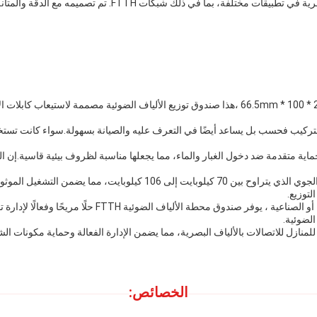
صندوق توزيع الألياف هو مكون حاسم لإدارة اتصالات الألياف البصر
مع موقع فتحة تركيب بقياس 270 * 83mm والأبعاد الخارجية 264 * 100 * 66.5mm ،هذا صندوق توزيع الأل
 للتركيب فحسب بل يساعد أيضًا في التعرف عليه والصيانة بسهولة.سواء كانت تستخ
ف البصرية يوفر حماية متقدمة ضد دخول الغبار والماء، مما يجعلها مناسبة لظروف بيئية قاس
وعلاوة على ذلك، تم تصميم صندوق توزيع الألياف لتحمل الضغط الجوي الذي يتر
لتوزيع.
سواء كانت تستخدم لتركيبات الألياف الضوئية السكنية أو التجار
الضوئية.
للمنازل للاتصالات بالألياف البصرية، مما يضمن الإدارة الفعالة وحماية مكونات الشبكة
الخصائص: