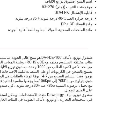
اسم المنتج: صندوق توزيع الألياف
موقع فتحة التثبيت ((ملم): 270*83
قابلية الإشتعال: UL94-HB
درجة حرارة العمل: -40 درجة مئوية + 85 درجة مئوية
مادة الغطاء: PP + GF
مادة الملحقات المعدنية: الفولاذ المقاوم للصدأ عالية الجودة
بيئات مختلفة. الصندوق معتمد مع CE و ROHS ، وتلبية المعايير الدولية للجودة والامتثال.
يسمح بالشحن في الكرتونات أو على المنصات لتلبية الاحتياجات ال
جوي يتراوح من 70KPa إلى 106Kpaمما يجعلها مناسبة للتنفيذ في مواقع جغرافية مختلفة.
على المدى الطويل.
صندوق توزيع ألياف Dawnergy متعدد ال
في المجمعات التجارية، أو توزيع الألياف الضوئية في البيئات الخارجي