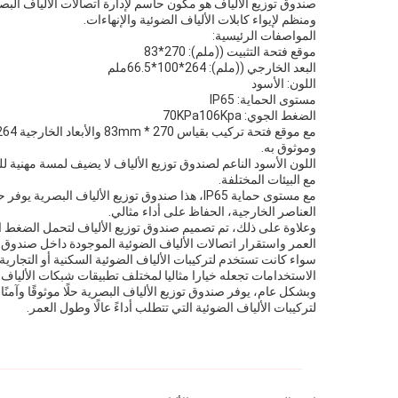
ومنظم لإيواء كابلات الألياف الضوئية والإنهاءات.
المواصفات الرئيسية:
موقع فتحة التثبيت ((ملم): 270*83
البعد الخارجي ((ملم): 264*100*66.5ملم
اللون: الأسود
مستوى الحماية: IP65
الضغط الجوي: 70KPa106Kpa
وموثوق به.
اللون الأسود الناعم لصندوق توزيع الألياف لا يضيف لمسة مهنية
مع البيئات المختلفة.
مع مستوى حماية IP65، هذا صندوق توزيع الأليا
العناصر الخارجية، الحفاظ على أداء مثالي.
العمر واستقرار اتصالات الألياف الضوئية الموجودة داخل صندوق ا
الاستخدامات تجعله خيارا مثاليا لمختلف تطبيقات شبكات الألياف 
وبشكل عام، يوفر صندوق توزيع الألياف البصرية حلًا موثوقًا وآمنًا 
لتركيبات الألياف الضوئية التي تتطلب أداءً عالًا وطول العمر.