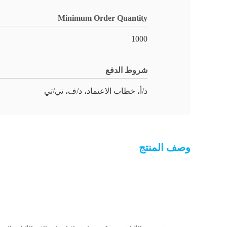
Minimum Order Quantity
1000
شروط الدفع
د/أ، خطاب الاعتماد، د/ف، تي/تي
وصف المنتج