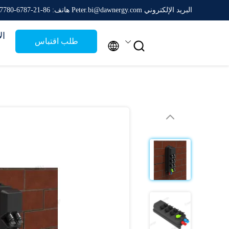
البريد الإلكتروني Peter.bi@dawnergy.com
هاتف: 86-21-6787-7780
ال
طلب اقتباس

