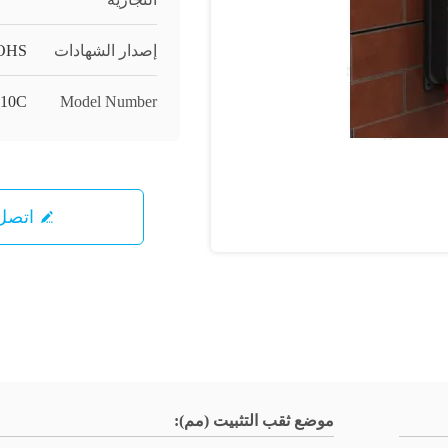
إصدار الشهادات
OHS
10C
Model Number
اتصل 
موضع ثقب التثبيت (مم):