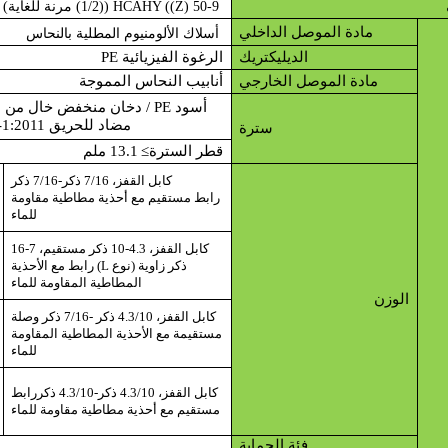
HCAHY ((Z) 50-9 ((1/2) مرنة للغاية)
مادة الموصل الداخلي
أسلاك الألومنيوم المطلية بالنحاس
الديليكتريك
الرغوة الفيزيائية PE
مادة الموصل الخارجي
أنابيب النحاس المموجة
أسود PE / دخان منخفض خال من
مضاد للحريق IEC 60754-1:2011
سترة
قطر السترة
≥ 13.1 ملم
كابل القفز، 7/16 ذكر-7/16 ذكر
رابط مستقيم مع أحذية مطاطية مقاومة
للماء
كابل القفز، 4.3-10 ذكر مستقيم، 7-16
ذكر زاوية (نوع L) رابط مع الأحذية
المطاطية المقاومة للماء
الوزن
كابل القفز، 4.3/10 ذكر -7/16 ذكر وصلة
مستقيمة مع الأحذية المطاطية المقاومة
للماء
كابل القفز، 4.3/10 ذكر-4.3/10 ذكر
رابط
مستقيم مع أحذية مطاطية مقاومة للماء
فئة الحماية