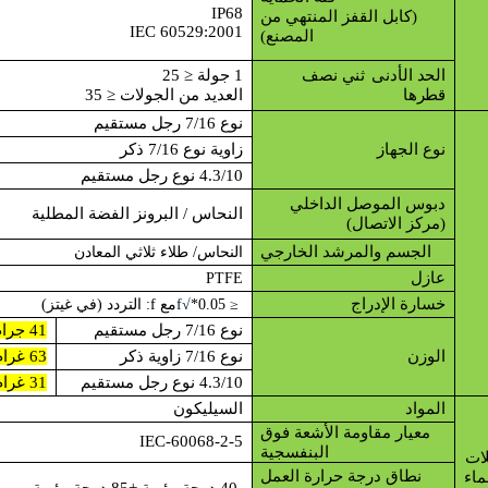
IP68
(كابل القفز المنتهي من
IEC 60529:2001
المصنع)
الحد الأدنى
ثني
نصف
1 جولة ≤
25
قطرها
العديد من الجولات ≤
35
نوع 7/16 رجل مستقيم
نوع الجهاز
زاوية نوع 7/16 ذكر
4.3/10 نوع رجل مستقيم
دبوس الموصل الداخلي
النحاس / البرونز الفضة المطلية
(مركز الاتصال)
الجسم والمرشد الخارجي
النحاس/ طلاء ثلاثي المعادن
عازل
PTFE
خسارة الإدراج
≤ 0.05*
√f
مع f: التردد (في غيتز)
نوع 7/16 رجل مستقيم
41 جرام
الوزن
نوع 7/16 زاوية ذكر
63 غرام
4.3/10 نوع رجل مستقيم
31 غرام
المواد
السيليكون
معيار مقاومة الأشعة فوق
IEC-60068-2-5
البنفسجية
لات
نطاق درجة حرارة العمل
ماء