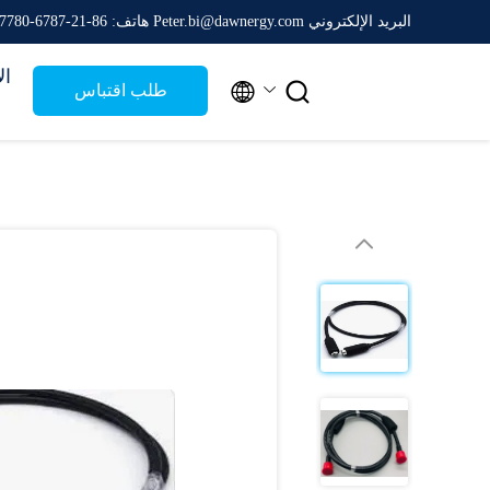
البريد الإلكتروني Peter.bi@dawnergy.com
هاتف: 86-21-6787-7780
ال


طلب اقتباس