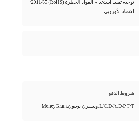
توجيه تقييد استخدام المواد الخطرة (RoHS) 2011/65/
الاتحاد الأوروبي
شروط الدفع
L/C,D/A,D/P,T/T,ويسترن يونيون,MoneyGram