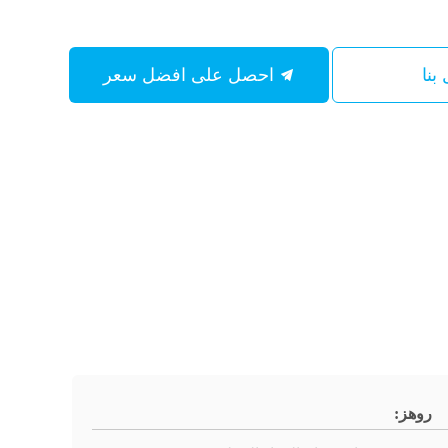
بنا
احصل على افضل سعر
روهز: