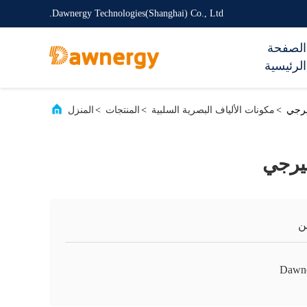
Dawnergy Technologies(Shanghai) Co., Ltd.
الصفحة
الرئيسية
يرجي
>
مكونات الألياف البصرية السلبية
>
المنتجات
>
المنزل
نيرجي
ن
Dawn