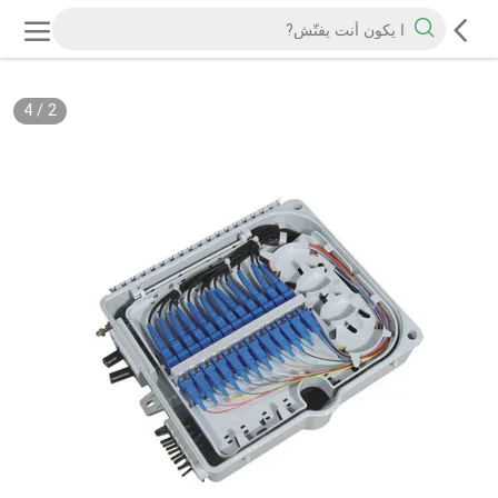
4
/
2