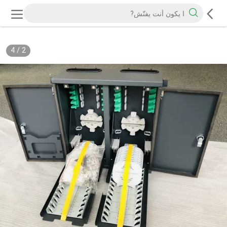
4
/
2