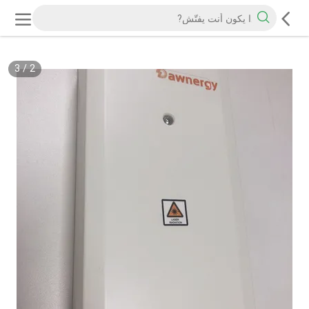
3
/
2