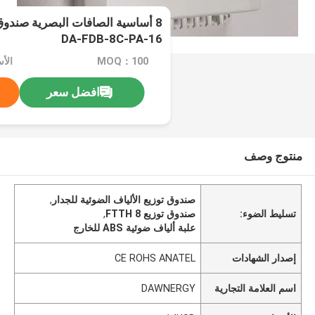
8 أساسية الصافات البصرية صندوق ا
DA-FDB-8C-PA-16
MOQ：100
الأسع
افضل سعر
منتوج وصف
صندوق توزيع الألياف الضوئية للجدار
,
تسليط الضوء:
صندوق توزيع FTTH 8
,
علبة ألياف ضوئية ABS للخارج
إصدار الشهادات
CE ROHS ANATEL
اسم العلامة التجارية
DAWNERGY