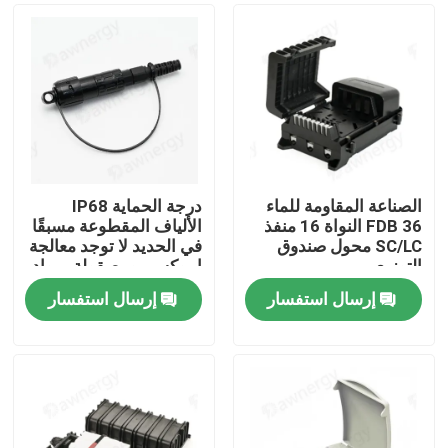
الصناعة المقاومة للماء
درجة الحماية IP68
FDB 36 النواة 16 منفذ
الألياف المقطوعة مسبقًا
SC/LC محول صندوق
في الحديد لا توجد معالجة
التوزيع
إيبوكسي ومصقولة بمواد
علبة ABS PC
إرسال استفسار
إرسال استفسار
الصفحة الرئيسية
منتجات
أشرطة فيديو