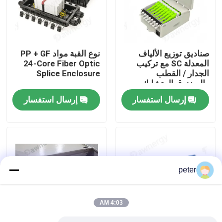
معلومات عنا
صناديق توزيع الألياف
نوع القبة مواد PP + GF
جولة في المعمل
المعدلة SC مع تركيب
24-Core Fiber Optic
الجدار / القطب
Splice Enclosure
والصندوق المتشابك
مراقبة الجودة
إرسال استفسار
إرسال استفسار
اتصل بنا
أخبار
peter
حالات
4:03 AM
اطلب اقتباس