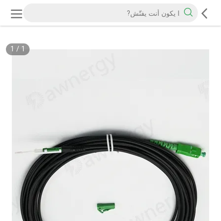
1
/
1