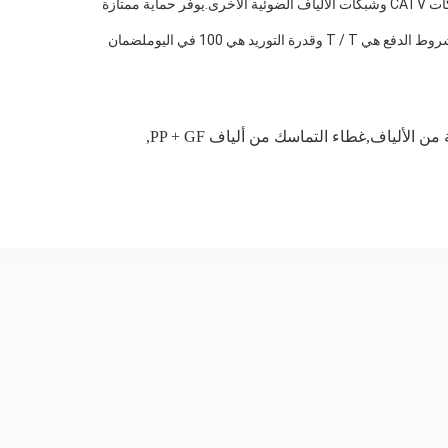
DAWNERGY DA-FOSC-IM144-J0968B-3 إغلاق الألياف المنعقدة مثالية للاستخدام في سيناريوهات مختلفة مثل الاتصالات والمركز البياني وشبكات CATV وشبكات الألياف الضوئية الأخرى.يوفر حماية ممتازة
كل وحدة تزن ما بين 3.0-3.5 كجم وتأتي معبأة في كرتون أو علبة. الحد الأدنى لكمية الطلب هو 100 وحدة ومدة التسليم تتراوح بين 7 إلى 14 يومًا.شروط الدفع هي T / T وقدرة التوريد هي 100 في اليوملضمان
,