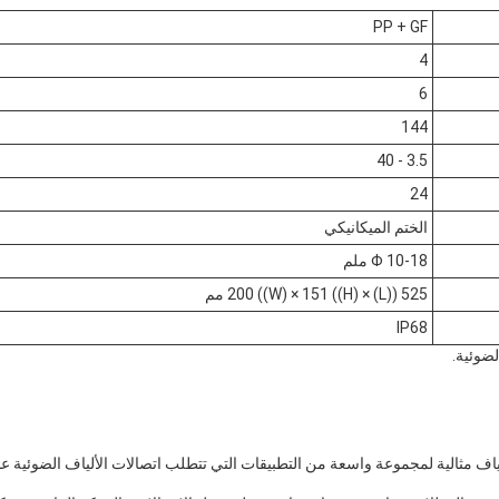
PP + GF
4
6
144
3.5 - 40
24
الختم الميكانيكي
Φ 10-18 ملم
525 ((L) × 200 ((W) × 151 ((H) مم
IP68
لضوئية.