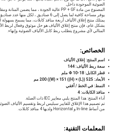
الضوئية الموجودة داخل.
يوفر مساحة كافية لما يصل إلى 6 صناديق ، لكل منها عدد صناديق 6 ، لاحتواء وتنظيم كابلات الألياف الضوئية.
يمتلك منتج إغلاق الألياف أربعة منافذ كابلات، مما يسمح بسهولة ال
المثالي لأي مشروع يتطلب ربط كابل الألياف الضوئية وإنهاء.
الخصائص:
اسم المنتج: إغلاق الألياف
سعة ربط الألياف: 144
قطر الكابل: Φ 10-18 ملم
الأبعاد: 525 ((L) × 200 ((W) × 151 ((H) مم
النمط: في الخط / أفقي
منافذ الكابلات: 4
أداء المنتج: هذا المنتج يلبي معايير IEC ذات الصلة.
من أنماط In-line و Horizontal ولديها 4 منافذ كابلات.
المعلمات التقنية: