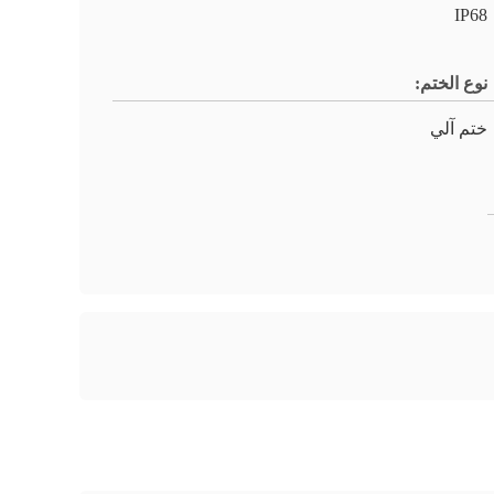
IP68
نوع الختم:
ختم آلي