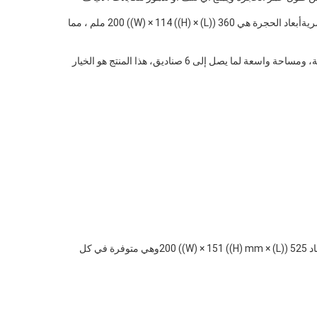
المصنوع من مادة PP + GF عالية الجودة ، مما يضمن المتانة ومقاومة الظروف البيئية القاسية.توفير مساحة واسعة لربط وإنهاء كابلات الألياف البصريةأبعاد الحجرة هي 360 ((L) × 200 ((W) × 114 ((H) ملم ، مما
بشكل عام، فإن منتج إغلاق الألياف هو حل موثوق وفعال لربط الألياف وإنهائها. مع نوع الختم الميكانيكي، مادة PP + GF عالية الجودة،تكوين نوع القبة، ومساحة واسعة لما يصل إلى 6 صناديق، هذا المنتج هو الخيار
تم تصميم هذا الإغلاق للفايبر سبليس لربط وتقسيم الألياف الضوئية بقدرة سبليس الألياف 144وهي مناسبة لقطر الكابل من Φ 10-18 مم ولديها أبعاد 525 ((L) × 200 ((W) × 151 ((H) mmوهي متوفرة في كل