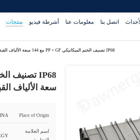
أحداث
اتصل بنا
معلومات عنا
أشرطة فيديو
منتجات
IP68 تصنيف الختم الميكانيكي PP + GF مع 144 سعة الألياف القبة الألياف الضوئية التواء الحجرة
سعة الألياف القب
INA
Place of Origin
اسم العلامة
RGY
التجارية