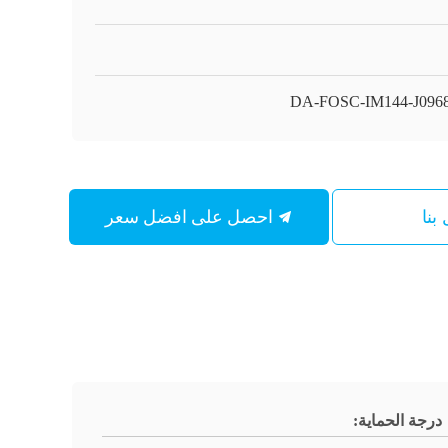
DA-FOSC-IM144-J096
احصل على افضل سعر
بنا
درجة الحماية: