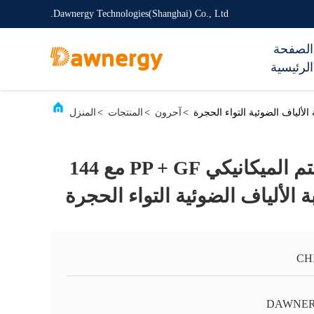
Dawnergy Technologies(Shanghai) Co., Ltd.
الصفحة
الرئيسية
>
آحرون
>
المنتجات
>
المنزل
IP68 تصنيف الختم الميكانيكي PP + GF مع 144
ة الألياف الضوئية التواء الحجرة
CH
DAWNE