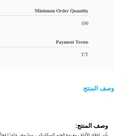
Minimum Order Quantity
100
Payment Terms
T/T
وصف المنتج
وصف المنتج:
يأتي إغلاق الألياف مع نوع الختم الميكانيكي ، مما يوفر حاجزًا فع