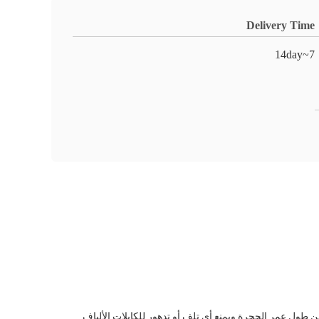
Delivery Time
7~14day
ضمن طول عمر الحجرة ويمنع أي تلف أو تدهور للكابلات الألياف