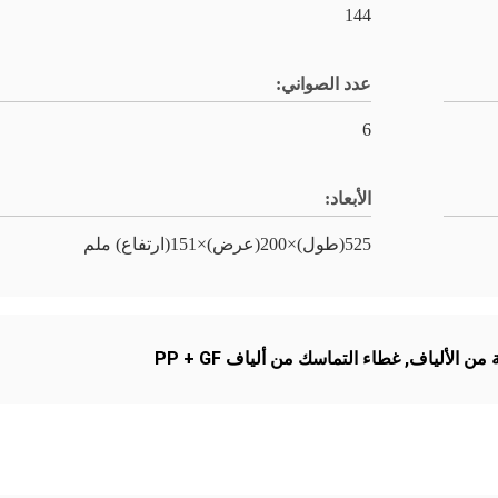
144
عدد الصواني:
6
الأبعاد:
525(طول)×200(عرض)×151(ارتفاع) ملم
 من الألياف
,
غطاء التماسك من ألياف PP + GF