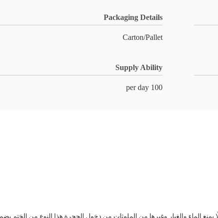
Packaging Details
Carton/Pallet
Supply Ability
100 per day
الًا يمنع الماء والغبار وغيرها من الملوثات من دخول الحجرة.هذا النوع من الختم ي