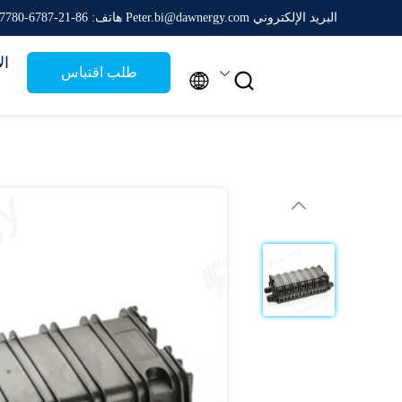
البريد الإلكتروني Peter.bi@dawnergy.com
هاتف: 86-21-6787-7780
ال
طلب اقتباس

