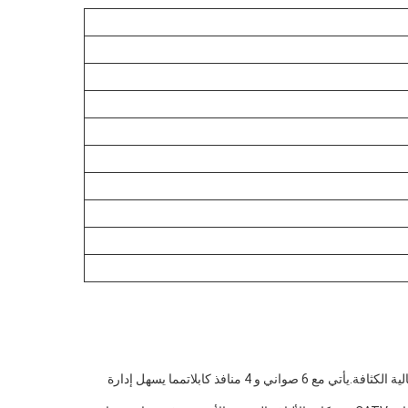
مع سعة الوعاء 24F وسعة ربط الألياف 144، هذا الإغلاق ربط الألياف مثالية لمجموعة واسعة من التطبيقات التي تتطلب اتصالات الألياف الضوئية عالية الكثافة.يأتي مع 6 صواني و 4 منافذ كابلاتمما يسهل إدارة