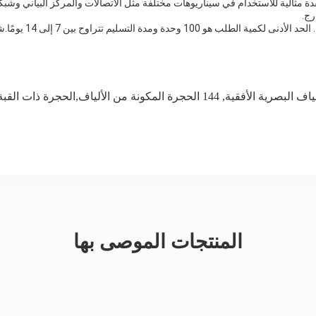
رج.
,
144 الحجرة المكونة من الألياف,الحجرة ذات القبة من الألياف,غطاء التماسك من ألياف PP + GF
المنتجات الموصى بها