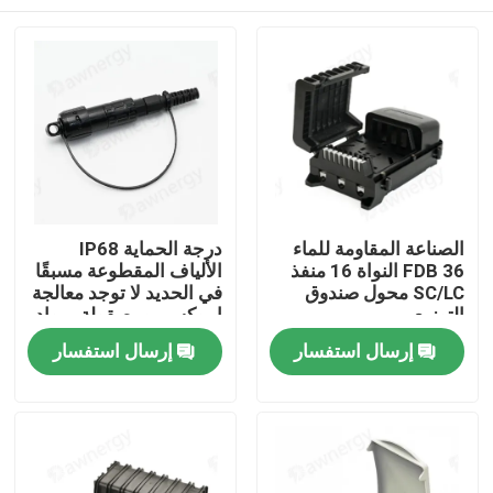
الصناعة المقاومة للماء
درجة الحماية IP68
FDB 36 النواة 16 منفذ
الألياف المقطوعة مسبقًا
SC/LC محول صندوق
في الحديد لا توجد معالجة
التوزيع
إيبوكسي ومصقولة بمواد
علبة ABS PC
الصفحة الرئيسية
إرسال استفسار
إرسال استفسار
منتجات
أشرطة فيديو