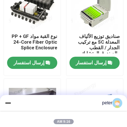
معلومات عنا
جولة في المعمل
صناديق توزيع الألياف
نوع القبة مواد PP + GF
المعدلة SC مع تركيب
24-Core Fiber Optic
الجدار / القطب
Splice Enclosure
مراقبة الجودة
والصندوق المتشابك
إرسال استفسار
إرسال استفسار
اتصل بنا
أخبار
peter
حالات
9:16 AM
اطلب اقتباس