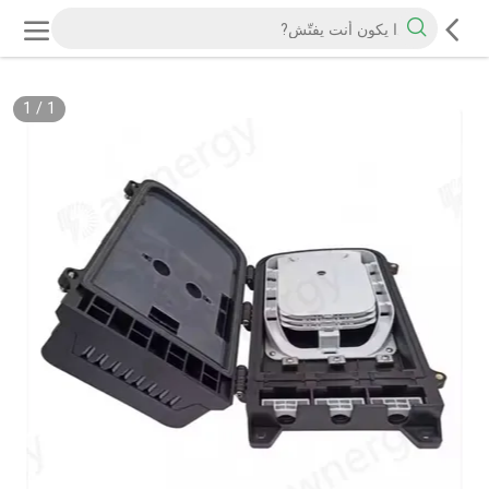
1
/
1