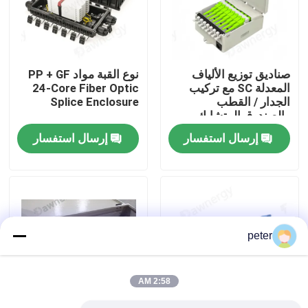
معلومات عنا
صناديق توزيع الألياف
نوع القبة مواد PP + GF
جولة في المعمل
المعدلة SC مع تركيب
24-Core Fiber Optic
الجدار / القطب
Splice Enclosure
والصندوق المتشابك
مراقبة الجودة
إرسال استفسار
إرسال استفسار
اتصل بنا
أخبار
peter
حالات
2:58 AM
اطلب اقتباس