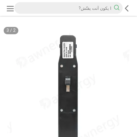
3
/
2