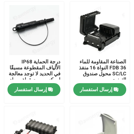
الصناعة المقاومة للماء
درجة الحماية IP68
FDB 36 النواة 16 منفذ
الألياف المقطوعة مسبقًا
SC/LC محول صندوق
في الحديد لا توجد معالجة
التوزيع
إيبوكسي ومصقولة بمواد
علبة ABS PC
إرسال استفسار
إرسال استفسار
الصفحة الرئيسية
منتجات
أشرطة فيديو