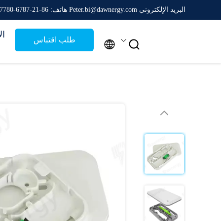
البريد الإلكتروني Peter.bi@dawnergy.com
هاتف: 86-21-6787-7780
ال
طلب اقتباس

