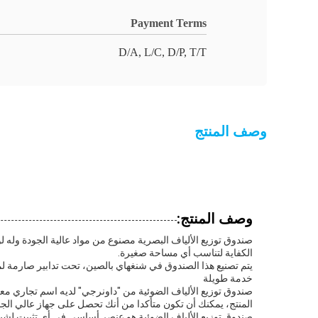
Payment Terms
D/A, L/C, D/P, T/T
وصف المنتج
وصف المنتج:
الكفاية لتناسب أي مساحة صغيرة.
يتم تصنيع هذا الصندوق في شنغهاي بالصين، تحت تدابير صارمة لمراق
خدمة طويلة
صندوق توزيع الألياف الضوئية من "داونرجي" لديه اسم تجاري معرو
المنتج، يمكنك أن تكون متأكدا من أنك تحصل على جهاز عالي الج