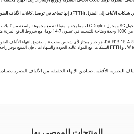
صناديق إنهاء الألياف البصرية لربط كابلات الألياف البصرية وتوزيع الإشارات إلى أجهزة 
تلعب صناديق إنهاء الألياف الضوئية دورًا حاسمًا في شبكات الألياف إلى المنزل (
تأتي صناديق إنهاء الألياف البصرية مع لوحة محول تدعم كل من محول SC ومحول LC Duplex ، مما
في الختام، صندوق توزيع الألياف الضوئية من داونيرجي، النموذج DA-FDB-1E-A-8، هو خيار ممتاز لأي شخص
,
صناديق الإنهاء الخفيفة من الألياف البصرية,صناديق 
المنتجات الموصى بها