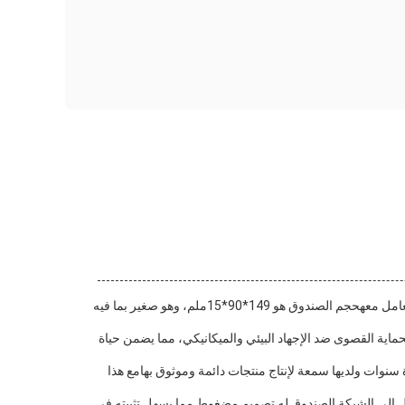
صندوق توزيع الألياف البصرية مصنوع من مواد عالية الجودة وله لون أبيض ناعم يندمج بشكل جيد مع أي لون جدارمما يجعله خفيف الوزن وسهل التعامل معهحجم الصندوق هو 149*90*15ملم، وهو صغير بما فيه
لحماية القصوى ضد الإجهاد البيئي والميكانيكي، مما يضمن حياة
سنوات ولديها سمعة لإنتاج منتجات دائمة وموثوق بهامع هذا
الضوئية من التلف وتوفير وصول سهل إلى الشبكة.الصندوق له تصميم مضغوط مما يسهل تثبيته في