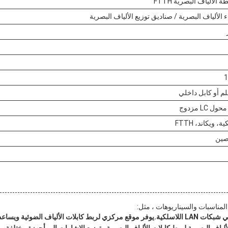
لألياف البصرية FTTH
ء الألياف البصرية / صناديق توزيع الألياف البصرية
 ويكاند، FTTH
صين
المناسبات والسيناريوهات ، مثل:
يع الإشارات إلى أجهزة مختلفة.