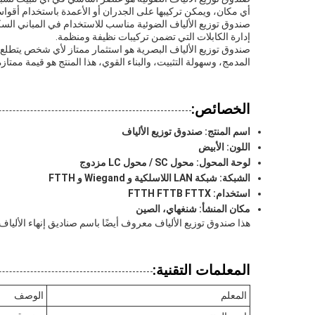
أي مكان، ويمكن تركيبها على الجدران أو الأعمدة باستخدام أقوا
صندوق توزيع الألياف الضوئية مناسب للاستخدام في المباني السك
إدارة الكابلات التي تضمن تركيبات نظيفة ومنظمة.
صندوق توزيع الألياف البصرية هو استثمار ممتاز لأي شخص يتطلع 
المدمج، وسهولة التثبيت، والبناء القوي، هذا المنتج هو قيمة ممتازة 
الخصائص:
اسم المنتج: صندوق توزيع الألياف
اللون: الأبيض
لوحة المحول: محول SC / محول LC مزدوج
الشبكة: شبكة LAN اللاسلكية و Wiegand و FTTH
استخدام: FTTH FTTB FTTX
مكان المنشأ: شنغهاي، الصين
هذا صندوق توزيع الألياف معروف أيضًا باسم صناديق إنهاء الألياف 
المعلمات التقنية:
المعلم
الوصف