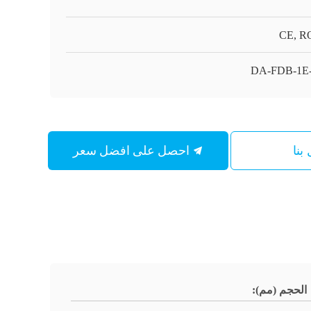
CE, R
DA-FDB-1E
احصل على افضل سعر
بنا
الحجم (مم):