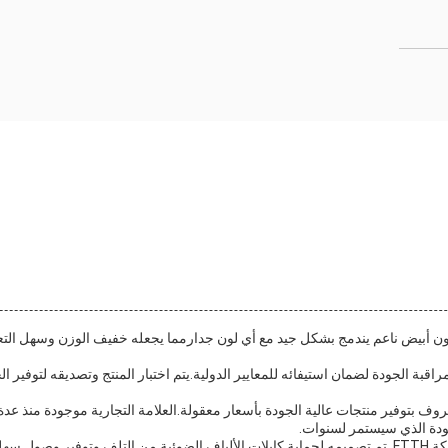
بة الجودة لضمان استيفائه للمعايير الدولية.يتم اختبار المنتج وتصديقه لتوفير ا
ف بتوفير منتجات عالية الجودة بأسعار معقولة.العلامة التجارية موجودة منذ عدة 
ودة الذي سيستمر لسنوات.
صندوق توزيع الألياف الضوئية هو عنصر أساسي في أي تثبيت لشبكة FTTH. تم تصميمه لحماية كابلات الألياف 