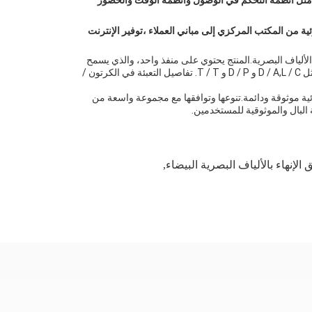
مختلفة ، مثل أنظمة التحكم في الوصول وأنظمة الوقت والحضور
FTTH). إنها تساعد في توصيل كابلات الألياف الضوئية من المكتب المركزي إلى مباني العملاء ،توفير الإنترنت
 يجعلها متوافقة مع مجموعة واسعة من كابلات الألياف البصرية.المنتج يحتوي على منفذ واحد، والذي يسمح
بالاتصال السهل وتوزيع الإشارات. لديه الحد الأدنى للكمية الطلبية من 1000 وحدة ومتاحة للتسليم في غضون 7-14 يوما، مع شروط الدفع المرنة مثل D / A,L / C و D / P و T / T. تفاصيل التعبئة في الكرتون /
 يبحث عن صندوق انتهاء الألياف الضوئية موثوقة ودائمة.تنوعها وتوافقها مع مجموعة واسعة من
الإنهاء بالألياف البصرية البيضاء
,