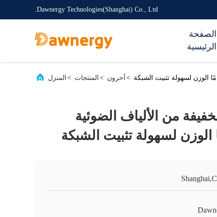
Dawnergy Technologies(Shanghai) Co., Ltd.
الصفحة
الرئيسية
>
آحرون
>
المنتجات
>
المنزل
لخفيفة من الألياف الضوئية
Shanghai,C
Dawn