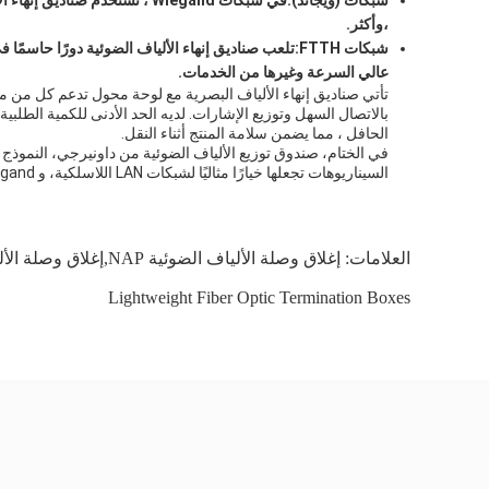
شبكات (ويجاند):
في شبكات Wiegand ، تستخدم 
،وأكثر.
شبكات FTTH:
عالي السرعة وغيرها من الخدمات.
الحافل ، مما يضمن سلامة المنتج أثناء النقل.
السيناريوهات تجعلها خيارًا مثاليًا لشبكات LAN اللاسلكية، و Wiegand ، و FTTH الشبكات. مع المواد عالية الجودة والشهادات ، فإن المنتج يوفر راحة البال والموثوقية للمستخدمين.
العلامات:
إغلاق وصلة الألياف الضوئية NAP,إغلاق وصلة الألياف البصرية الأفقية
Lightweight Fiber Optic Termination Boxes