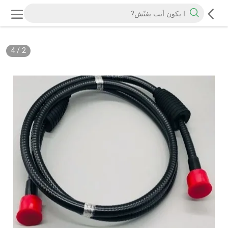
4
/
2