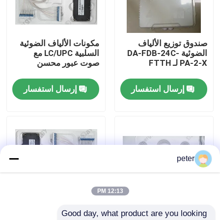
معلومات عنا
صندوق توزيع الألياف
مكونات الألياف الضوئية
الضوئية DA-FDB-24C-
السلبية LC/UPC مع
جولة في المعمل
PA-2-X لـ FTTH
صوت عبور محسن
إرسال استفسار
إرسال استفسار
مراقبة الجودة
اتصل بنا
أخبار
peter
حالات
12:13 PM
Good day, what product are you looking 
اطلب اقتباس
40CH G652D 0 ~
المكونات السلبية للألياف