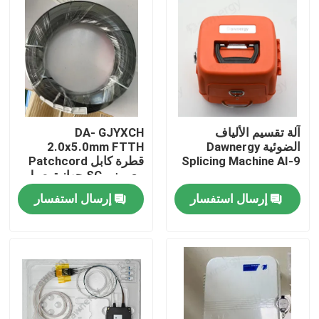
آلة تقسيم الألياف
DA- GJYXCH
الضوئية Dawnergy
2.0x5.0mm FTTH
Splicing Machine AI-9
قطرة كابل Patchcord
مع ميني SC جهاز توصيل
مضاد للماء والمتصل من
إرسال استفسار
إرسال استفسار
خلال الأنابيب
الصفحة الرئيسية
منتجات
أشرطة فيديو