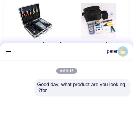
القناة الدقيقة من HDPE
آحرون
مجموعة أدوات FTTH
أدوات الألياف البصرية
أدوات الألياف الضوئية
الألومنيومية FTTH
peter
مجموعة حقيبة حمل
المحمولة
9:15 AM
افضل سعر
افضل سعر
Good day, what product are you looking 
for?
اتصل بنا
اتصل بنا
عرض المزيد