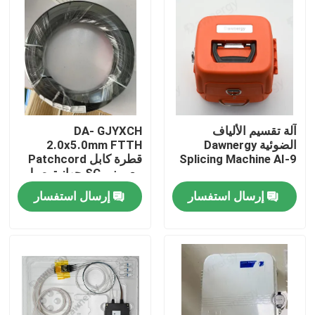
آلة تقسيم الألياف
DA- GJYXCH
الضوئية Dawnergy
2.0x5.0mm FTTH
Splicing Machine AI-9
قطرة كابل Patchcord
مع ميني SC جهاز توصيل
مضاد للماء والمتصل من
إرسال استفسار
إرسال استفسار
خلال الأنابيب
الصفحة الرئيسية
منتجات
أشرطة فيديو