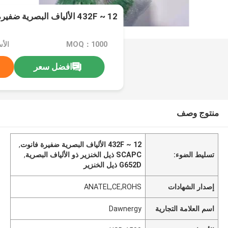
12 ~ 432F الألياف البصرية ضفيرة فانوت
MOQ：1000
الأسعا
افضل سعر
منتوج وصف
12 ~ 432F الألياف البصرية ضفيرة فانوت
,
تسليط الضوء:
SCAPC ذيل الخنزير ذو الألياف البصرية
,
G652D ذيل الخنزير
إصدار الشهادات
ANATEL,CE,ROHS
اسم العلامة التجارية
Dawnergy