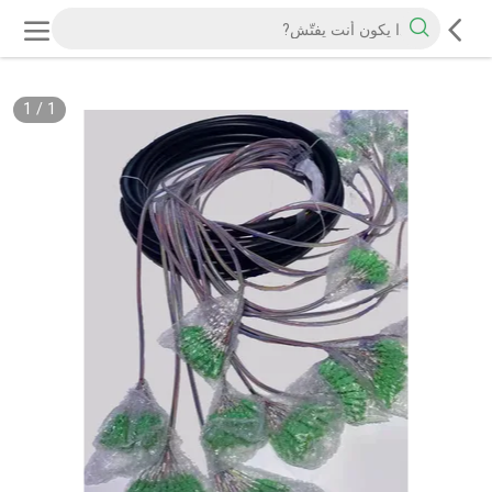
1
/
1