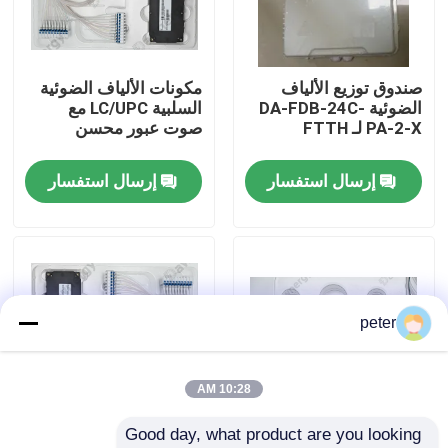
معلومات عنا
صندوق توزيع الألياف
مكونات الألياف الضوئية
الضوئية DA-FDB-24C-
السلبية LC/UPC مع
جولة في المعمل
PA-2-X لـ FTTH
صوت عبور محسن
إرسال استفسار
إرسال استفسار
مراقبة الجودة
اتصل بنا
أخبار
peter
حالات
10:28 AM
Good day, what product are you looking 
اطلب اقتباس
40CH G652D 0 ~
المكونات السلبية للألياف