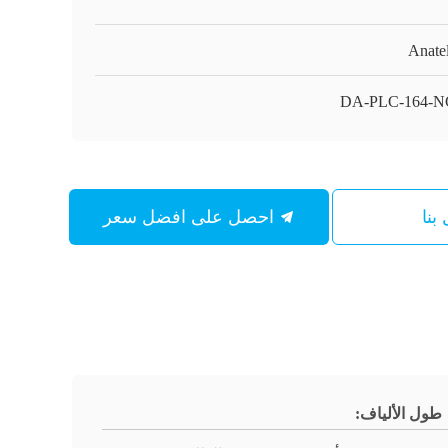
Anate
DA-PLC-164-N
بنا
احصل على افضل سعر
طول الألياف: