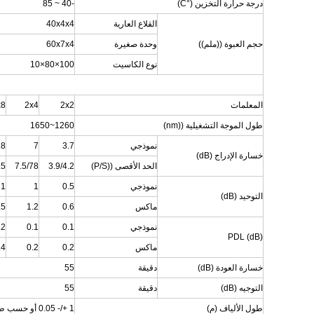
درجة حرارة التخزين (°C)
-40 ~ 85
القلاع العارية
40x4x4
حجم العبوة ((ملم))
وحدة صغيرة
60x7x4
نوع الكاسيت
100×80×10
المعلمات
2x2
2x4
x8
طول الموجة التشغيلية ((nm)
1260~1650
نموذجي
3.7
7
.8
خسارة الإدراج (dB)
الحد الأقصى ((P/S)
3.9/4.2
7.5/78
.5
نموذجي
0.5
1
1
التوحيد (dB)
ماكس
0.6
1.2
.5
نموذجي
0.1
0.1
.2
PDL (dB)
ماكس
0.2
0.2
.4
خسارة العودة (dB)
دقيقة
55
التوجيه (dB)
دقيقة
55
طول الألياف (م)
1 +/- 0.05 أو حسب طلب العميل