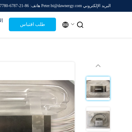
البريد الإلكتروني Peter.bi@dawnergy.com
هاتف: 86-21-6787-7780
ال


طلب اقتباس