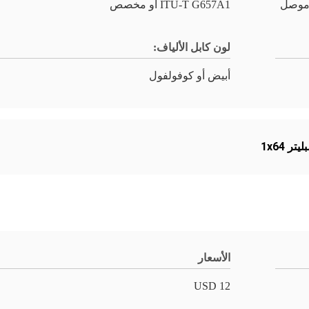
ITU-T G657A1 أو مخصص
لون كابل الألياف:
أبيض أو كوفولفول
الأسعار
12 USD