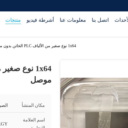
أحداث
اتصل بنا
معلومات عنا
أشرطة فيديو
منتجات
1x64 نوع صغير من الألياف PLC الخائن بدون موصل
موصل
مكان المنشأ
الصي
اسم العلامة
RGY
التجارية