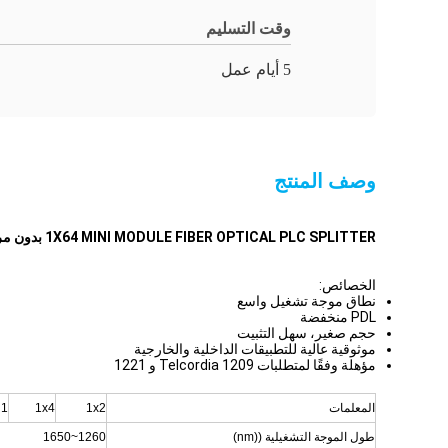
وقت التسليم
5 أيام عمل
وصف المنتج
1X64 MINI MODULE FIBER OPTICAL PLC SPLITTER بدون مرفق TELCORDIA 1209&1201 معيار خسائر منخفضة موثوقية عالية
الخصائص:
نطاق موجة تشغيل واسع
PDL منخفضة
حجم صغير، سهل التثبيت
موثوقية عالية للتطبيقات الداخلية والخارجية
مؤهلة وفقًا لمتطلبات Telcordia 1209 و 1221
المعلمات
1x2
1x4
1 × 8
طول الموجة التشغيلية ((nm)
1260~1650