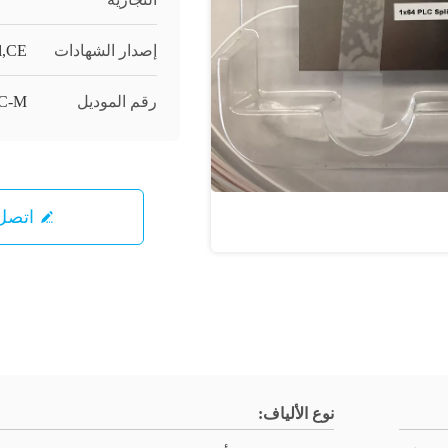
إصدار الشهادات
l,CE
رقم الموديل
C-M
اتصل 
نوع الألياف: