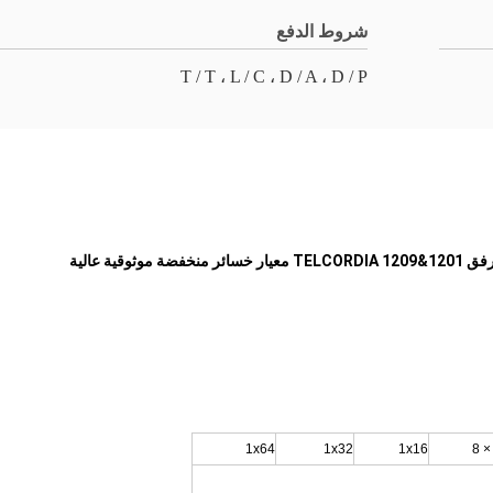
شروط الدفع
T / T ، L / C ، D / A ، D / P
1x64
1x32
1x16