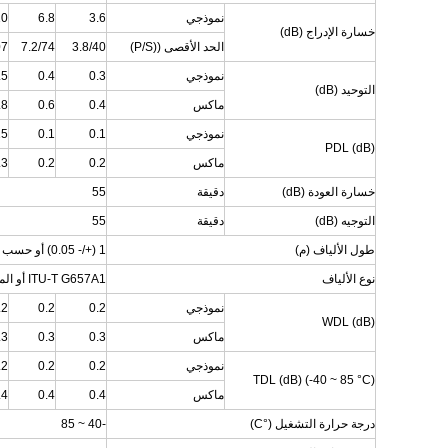
نموذجي
3.6
6.8
10
خسارة الإدراج (dB)
الحد الأقصى ((P/S)
3.8/40
7.2/74
07
نموذجي
0.3
0.4
.5
التوحيد (dB)
ماكس
0.4
0.6
.8
نموذجي
0.1
0.1
15
PDL (dB)
ماكس
0.2
0.2
.3
خسارة العودة (dB)
دقيقة
55
التوجيه (dB)
دقيقة
55
طول الألياف (م)
1 (+/- 0.05) أو حسب الطلب
نوع الألياف
ITU-T G657A1 أو المحددة من قبل العميل
نموذجي
0.2
0.2
.2
WDL (dB)
ماكس
0.3
0.3
.3
نموذجي
0.2
0.2
.2
TDL (dB) (-40 ~ 85 °C)
ماكس
0.4
0.4
.4
درجة حرارة التشغيل (°C)
-40 ~ 85