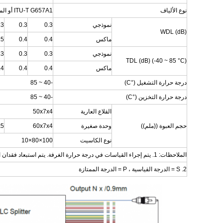
نوع الألياف
ITU-T G657A1 أو المحددة من قبل العميل
نموذجي
0.3
0.3
.3
WDL (dB)
ماكس
0.4
0.4
.5
نموذجي
0.3
0.3
.3
TDL (dB) (-40 ~ 85 °C)
ماكس
0.4
0.4
.4
درجة حرارة التشغيل (°C)
-40 ~ 85
درجة حرارة التخزين (°C)
-40 ~ 85
القلاع العارية
50x7x4
حجم العبوة ((ملم))
وحدة صغيرة
60x7x4
x5
نوع الكاسيت
100×80×10
الملاحظات: 1. يتم إجراء القياسات في درجة حرارة الغرفة. يتم استبعاد فقدان المرفق في المواصفات أعلاه.
2. S = الدرجة القياسية ، P = الدرجة الممتازة