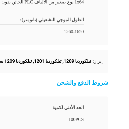
1x64 نوع صغير من الألياف PLC الخائن بدون موصل
الطول الموجي التشغيلي (نانومتر):
1260-1650
تيلكورديا 1209
,
تيلكورديا 1201
,
تيلكورديا 1209 سبليتر 1x64
إبراز:
شروط الدفع والشحن
الحد الأدنى لكمية
100PCS