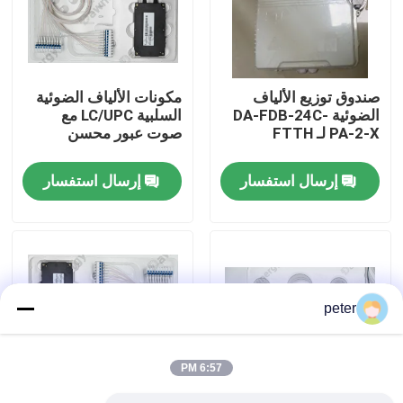
معلومات عنا
صندوق توزيع الألياف
مكونات الألياف الضوئية
جولة في المعمل
الضوئية DA-FDB-24C-
السلبية LC/UPC مع
PA-2-X لـ FTTH
صوت عبور محسن
مراقبة الجودة
إرسال استفسار
إرسال استفسار
اتصل بنا
أخبار
peter
حالات
6:57 PM
اطلب اقتباس