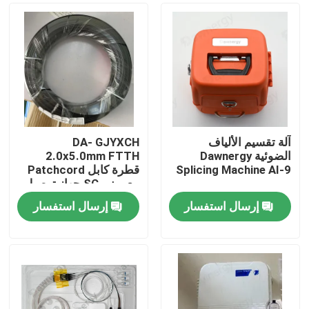
آلة تقسيم الألياف
DA- GJYXCH
الضوئية Dawnergy
2.0x5.0mm FTTH
Splicing Machine AI-9
قطرة كابل Patchcord
مع ميني SC جهاز توصيل
مضاد للماء والمتصل من
إرسال استفسار
إرسال استفسار
خلال الأنابيب
الصفحة الرئيسية
منتجات
أشرطة فيديو