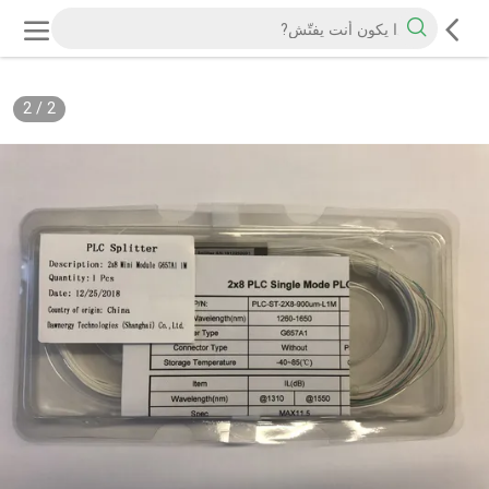
2
/
2