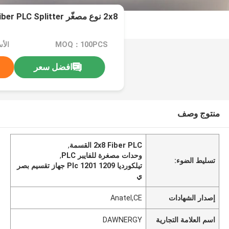
2x8 نوع مصغّر Fiber PLC Splitter بدون مرفق
MOQ：100PCS
الأسع
افضل سعر
منتوج وصف
2x8 Fiber PLC القسمة
,
وحدات مصغرة للفايبر PLC
,
تسليط الضوء:
تيلكورديا 1209 1201 Plc جهاز تقسيم بصر
ي
إصدار الشهادات
Anatel,CE
اسم العلامة التجارية
DAWNERGY