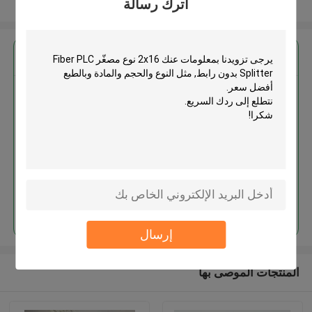
اترك رسالة
عرض المزيد
احصل على افضل سعر ل
2x16 نوع مصغّر Fiber PLC
Splitter بدون رابط
استمر
إرسال
المنتجات الموصى بها