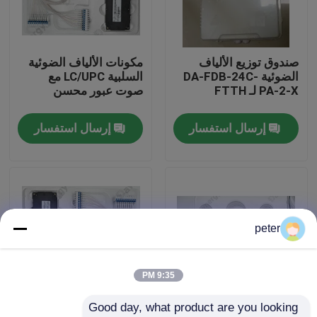
معلومات عنا
صندوق توزيع الألياف
مكونات الألياف الضوئية
الضوئية DA-FDB-24C-
السلبية LC/UPC مع
جولة في المعمل
PA-2-X لـ FTTH
صوت عبور محسن
إرسال استفسار
إرسال استفسار
مراقبة الجودة
اتصل بنا
أخبار
peter
حالات
9:35 PM
Good day, what product are you looking 
اطلب اقتباس
40CH G652D 0 ~
المكونات السلبية للألياف