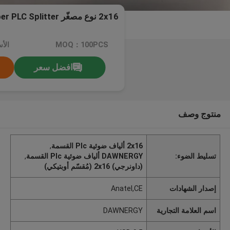
2x16 نوع مصغّر Fiber PLC Splitter بدون رابط
MOQ：100PCS
الأسع
افضل سعر
منتوج وصف
2x16 ألياف ضوئية Plc القسمة
,
تسليط الضوء:
DAWNERGY ألياف ضوئية Plc القسمة
,
(داونرجي) 2x16 (مُقسّم أوبتيكي)
إصدار الشهادات
Anatel,CE
اسم العلامة التجارية
DAWNERGY