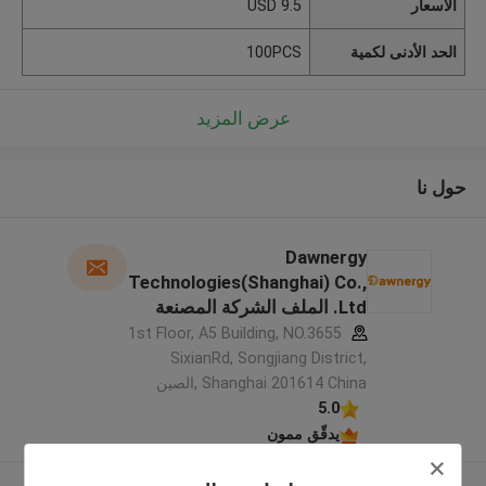
الأسعار
9.5 USD
الحد الأدنى لكمية
100PCS
عرض المزيد
حول نا
Dawnergy
Technologies(Shanghai) Co.,
Ltd. الملف الشركة المصنعة
1st Floor, A5 Building, NO.3655
SixianRd, Songjiang District,
Shanghai 201614 China ,الصين
5.0
يدقّق ممون