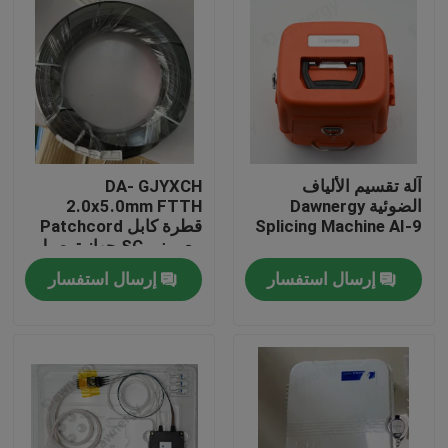
آلة تقسيم الألياف
DA- GJYXCH
الضوئية Dawnergy
2.0x5.0mm FTTH
Splicing Machine AI-9
قطرة كابل Patchcord
مع ميني SC جهاز توصيل
مضاد للماء والمتصل من
إرسال استفسار
إرسال استفسار
خلال الأنابيب
الصفحة الرئيسية
منتجات
أشرطة فيديو