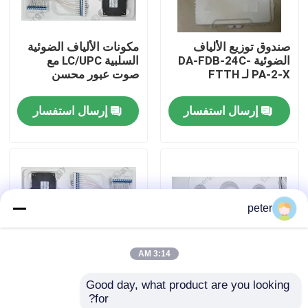
معلومات عنا
صندوق توزيع الألياف
مكونات الألياف الضوئية
الضوئية DA-FDB-24C-
السلبية LC/UPC مع
PA-2-X لـ FTTH
صوت عبور محسن
جولة في المعمل
إرسال استفسار
إرسال استفسار
مراقبة الجودة
اتصل بنا
peter
أخبار
3:14 AM
حالات
Good day, what product are you looking 
40CH G652D 0 ~
المكونات السلبية للألياف
for?
اطلب اقتباس
95%RH مكونات فعالة
الضوئية LC/UPC لنقل