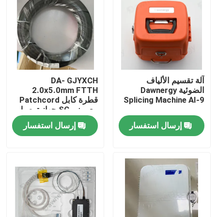
آلة تقسيم الألياف
DA- GJYXCH
الضوئية Dawnergy
2.0x5.0mm FTTH
Splicing Machine AI-9
قطرة كابل Patchcord
مع ميني SC جهاز توصيل
مضاد للماء والمتصل من
إرسال استفسار
إرسال استفسار
خلال الأنابيب
الصفحة الرئيسية
منتجات
أشرطة فيديو