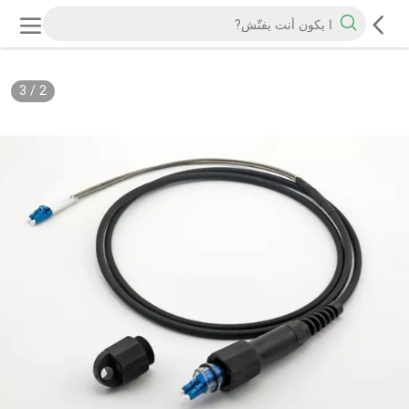
3
/
2