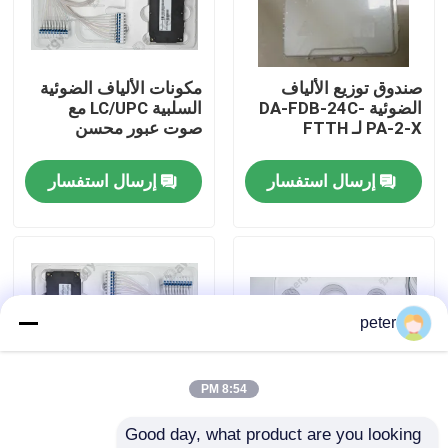
معلومات عنا
صندوق توزيع الألياف
مكونات الألياف الضوئية
الضوئية DA-FDB-24C-
السلبية LC/UPC مع
جولة في المعمل
PA-2-X لـ FTTH
صوت عبور محسن
إرسال استفسار
إرسال استفسار
مراقبة الجودة
اتصل بنا
أخبار
peter
حالات
8:54 PM
Good day, what product are you looking 
اطلب اقتباس
40CH G652D 0 ~
المكونات السلبية للألياف