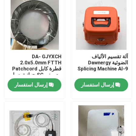
آلة تقسيم الألياف
DA- GJYXCH
الضوئية Dawnergy
2.0x5.0mm FTTH
Splicing Machine AI-9
قطرة كابل Patchcord
مع ميني SC جهاز توصيل
مضاد للماء والمتصل من
إرسال استفسار
إرسال استفسار
خلال الأنابيب
الصفحة الرئيسية
منتجات
أشرطة فيديو