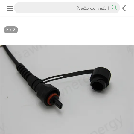
3
/
2