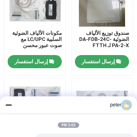
معلومات عنا
صندوق توزيع الألياف
مكونات الألياف الضوئية
جولة في المعمل
الضوئية DA-FDB-24C-
السلبية LC/UPC مع
PA-2-X لـ FTTH
صوت عبور محسن
مراقبة الجودة
إرسال استفسار
إرسال استفسار
اتصل بنا
أخبار
peter
حالات
3:02 PM
اطلب اقتباس