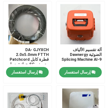
آلة تقسيم الألياف
DA- GJYXCH
الضوئية Dawnergy
2.0x5.0mm FTTH
Splicing Machine AI-9
قطرة كابل Patchcord
مع ميني SC جهاز توصيل
مضاد للماء والمتصل من
إرسال استفسار
إرسال استفسار
خلال الأنابيب
الصفحة الرئيسية
منتجات
أشرطة فيديو