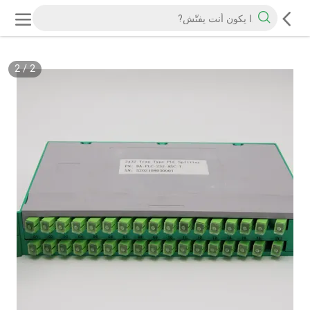
2
/
2