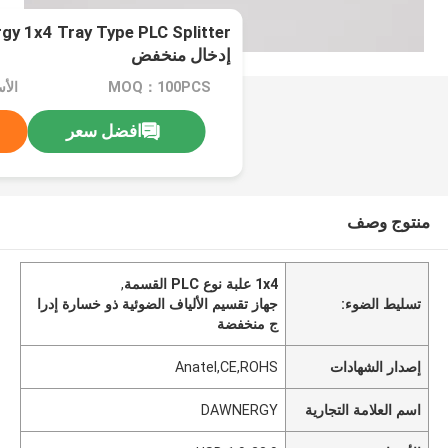
إدخال منخفض
MOQ：100PCS
الأسعار
افضل سعر
منتوج وصف
1x4 علبة نوع PLC القسمة
,
تسليط الضوء:
جهاز تقسيم الألياف الضوئية ذو خسارة إدرا
ج منخفضة
إصدار الشهادات
Anatel,CE,ROHS
اسم العلامة التجارية
DAWNERGY