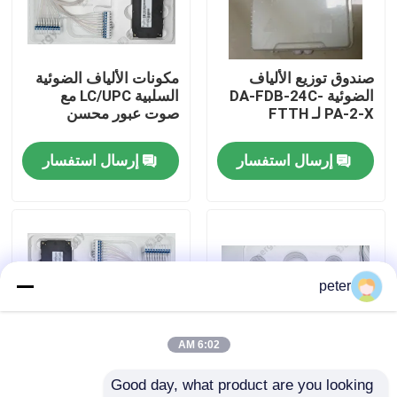
معلومات عنا
صندوق توزيع الألياف
مكونات الألياف الضوئية
الضوئية DA-FDB-24C-
السلبية LC/UPC مع
جولة في المعمل
PA-2-X لـ FTTH
صوت عبور محسن
إرسال استفسار
إرسال استفسار
مراقبة الجودة
اتصل بنا
أخبار
peter
حالات
6:02 AM
Good day, what product are you looking 
اطلب اقتباس
40CH G652D 0 ~
المكونات السلبية للألياف