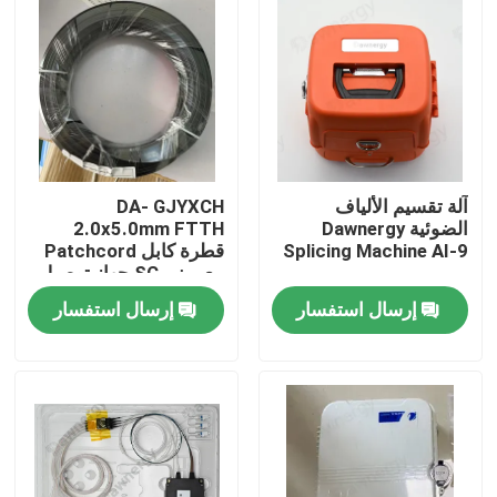
آلة تقسيم الألياف
DA- GJYXCH
الضوئية Dawnergy
2.0x5.0mm FTTH
Splicing Machine AI-9
قطرة كابل Patchcord
مع ميني SC جهاز توصيل
مضاد للماء والمتصل من
إرسال استفسار
إرسال استفسار
خلال الأنابيب
الصفحة الرئيسية
منتجات
أشرطة فيديو