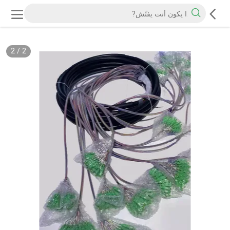
2
/
2