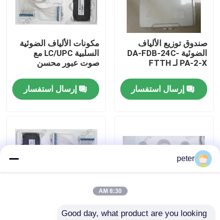
معلومات عنا
صندوق توزيع الألياف
مكونات الألياف الضوئية
الضوئية DA-FDB-24C-
السلبية LC/UPC مع
جولة في المعمل
PA-2-X لـ FTTH
صوت عبور محسن
إرسال استفسار
إرسال استفسار
مراقبة الجودة
اتصل بنا
أخبار
peter
حالات
8:30 AM
Good day, what product are you looking 
اطلب اقتباس
40CH G652D 0 ~
المكونات السلبية للألياف