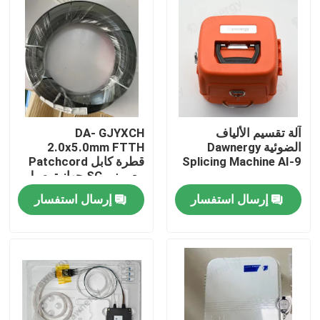
آلة تقسيم الألياف
DA- GJYXCH
الضوئية Dawnergy
2.0x5.0mm FTTH
Splicing Machine AI-9
قطرة كابل Patchcord
مع ميني SC جهاز توصيل
مضاد للماء والمتصل من
إرسال استفسار
إرسال استفسار
خلال الأنابيب
الصفحة الرئيسية
منتجات
أشرطة فيديو