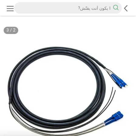
3
/
2