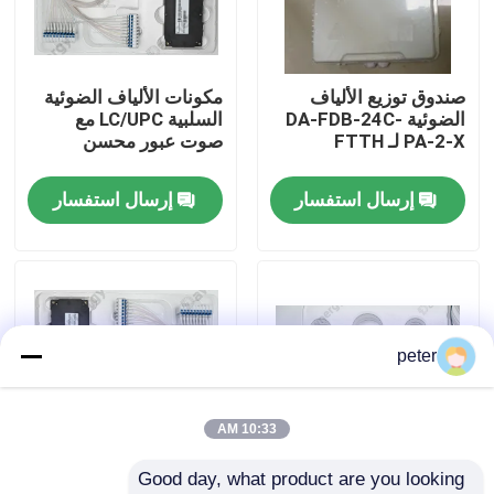
معلومات عنا
صندوق توزيع الألياف
مكونات الألياف الضوئية
الضوئية DA-FDB-24C-
السلبية LC/UPC مع
جولة في المعمل
PA-2-X لـ FTTH
صوت عبور محسن
إرسال استفسار
إرسال استفسار
مراقبة الجودة
اتصل بنا
أخبار
peter
حالات
10:33 AM
Good day, what product are you looking 
اطلب اقتباس
40CH G652D 0 ~
المكونات السلبية للألياف