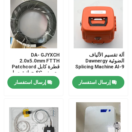
آلة تقسيم الألياف
DA- GJYXCH
الضوئية Dawnergy
2.0x5.0mm FTTH
Splicing Machine AI-9
قطرة كابل Patchcord
مع ميني SC جهاز توصيل
مضاد للماء والمتصل من
إرسال استفسار
إرسال استفسار
خلال الأنابيب
الصفحة الرئيسية
منتجات
أشرطة فيديو