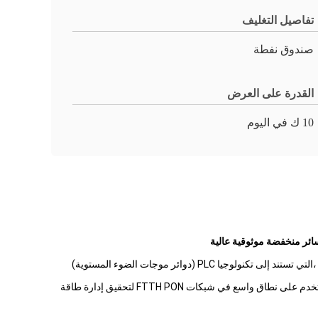
تفاصيل التغليف
صندوق نفطة
القدرة على العرض
10 ك في اليوم
أجهزة تقسيم PLC من Dawnergy هي أجهزة تقسيم ذات وضع واحد مع نسبة تقسيم متساوية من ألياف دخول واحدة أو اثنتين إلى ألياف إخراج متعددة ،التي تستند إلى تكنولوجيا PLC (دوائر موجات الضوء المستوية)
أجهزة تقسيم PLC من Dawnergy تمتلك أداءً بصريًا متفوقًا، ومدى موجة تشغيل واسع، وتوحيد قناة إلى قناة جيد،ذات موثوقية عالية وحجم صغير وتستخدم على نطاق واسع في شبكات FTTH PON لتحقيق إدارة طاقة