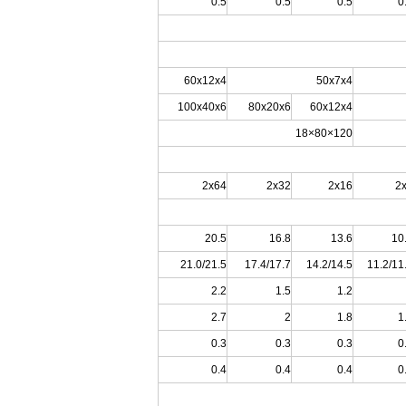
0.5
0.5
0.5
0
60x12x4
50x7x4
100x40x6
80x20x6
60x12x4
120×80×18
2x64
2x32
2x16
2
20.5
16.8
13.6
10
21.0/21.5
17.4/17.7
14.2/14.5
11.2/11
2.2
1.5
1.2
2.7
2
1.8
1
0.3
0.3
0.3
0
0.4
0.4
0.4
0