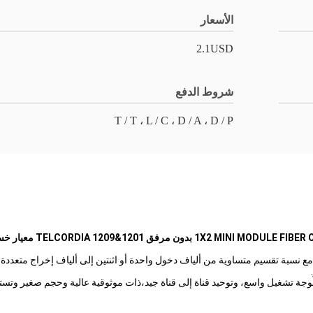
الأسعار
2.1USD
شروط الدفع
T / T ، L / C ، D / A ، D / P
فق TELCORDIA 1209&1201 معيار خسائر منخفضة موثوقية عالية