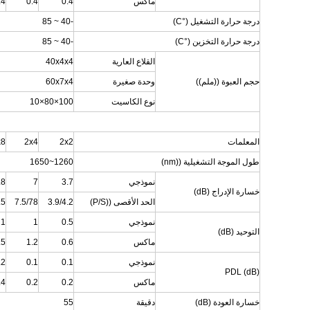
ماكس
0.4
0.4
.4
درجة حرارة التشغيل (°C)
-40 ~ 85
درجة حرارة التخزين (°C)
-40 ~ 85
القلاع العارية
40x4x4
حجم العبوة ((ملم))
وحدة صغيرة
60x7x4
نوع الكاسيت
100×80×10
المعلمات
2x2
2x4
x8
طول الموجة التشغيلية ((nm)
1260~1650
نموذجي
3.7
7
.8
خسارة الإدراج (dB)
الحد الأقصى ((P/S)
3.9/4.2
7.5/78
.5
نموذجي
0.5
1
1
التوحيد (dB)
ماكس
0.6
1.2
.5
نموذجي
0.1
0.1
.2
PDL (dB)
ماكس
0.2
0.2
.4
خسارة العودة (dB)
دقيقة
55