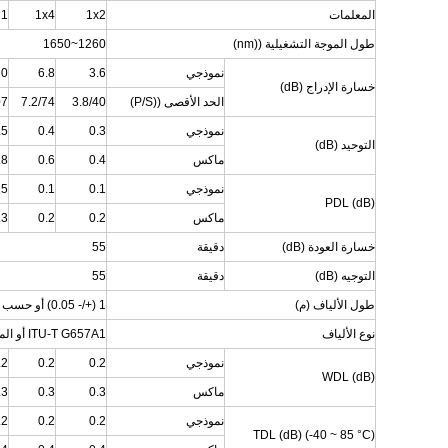
المعلمات
1x2
1x4
1 × 8
طول الموجة التشغيلية ((nm)
1260~1650
نموذجي
3.6
6.8
10
خسارة الإدراج (dB)
الحد الأقصى ((P/S)
3.8/40
7.2/74
07
نموذجي
0.3
0.4
.5
التوحيد (dB)
ماكس
0.4
0.6
.8
نموذجي
0.1
0.1
15
PDL (dB)
ماكس
0.2
0.2
.3
خسارة العودة (dB)
دقيقة
55
التوجيه (dB)
دقيقة
55
طول الألياف (م)
1 (+/- 0.05) أو حسب الطلب
نوع الألياف
ITU-T G657A1 أو المحددة من قبل العميل
نموذجي
0.2
0.2
.2
WDL (dB)
ماكس
0.3
0.3
.3
نموذجي
0.2
0.2
.2
TDL (dB) (-40 ~ 85 °C)