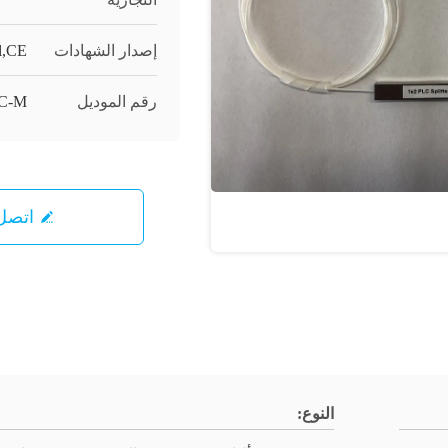
إصدار الشهادات
l,CE
رقم الموديل
C-M
اتصل 
النوع: