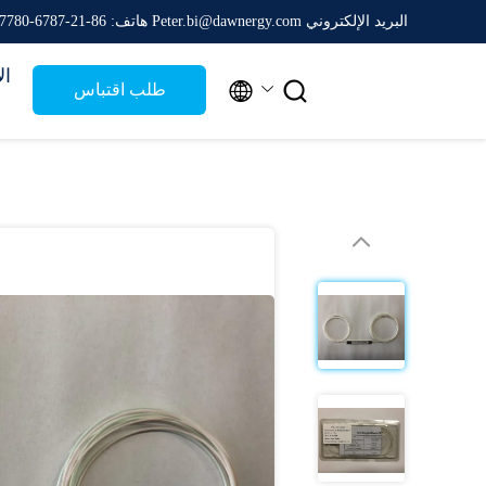
البريد الإلكتروني Peter.bi@dawnergy.com
هاتف: 86-21-6787-7780
ال


طلب اقتباس