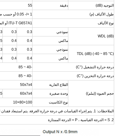
التوجيه (dB)
دقيقة
55
طول الألياف (م)
1 +/- 0.05 أو حسب طلب العميل
نوع الألياف
ITU-T G657A1 أو المحددة من قبل العميل
نموذجي
0.3
0.3
.3
WDL (dB)
ماكس
0.4
0.4
.5
نموذجي
0.3
0.3
.3
TDL (dB) (-40 ~ 85 °C)
ماكس
0.4
0.4
.4
درجة حرارة التشغيل (°C)
-40 ~ 85
درجة حرارة التخزين (°C)
-40 ~ 85
القلاع العارية
50x7x4
حجم العبوة ((ملم))
وحدة صغيرة
60x7x4
x5
نوع الكاسيت
100×80×10
الملاحظات: 1. يتم إجراء القياسات في درجة حرارة الغرفة. يتم استبعاد فقدان المرفق في المواصفات أعلاه.
2. S = الدرجة القياسية ، P = الدرجة الممتازة