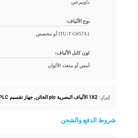
داونيرجي
نوع الألياف:
ITU-T G657A1 أو مخصص
لون كابل الألياف:
أبيض أو متعدد الألوان
1X2 الألياف البصرية plc الخائن
,
جهاز تقسيم PLC للألياف الضوئية ذات الوضع الواحد
إبراز:
شروط الدفع والشحن