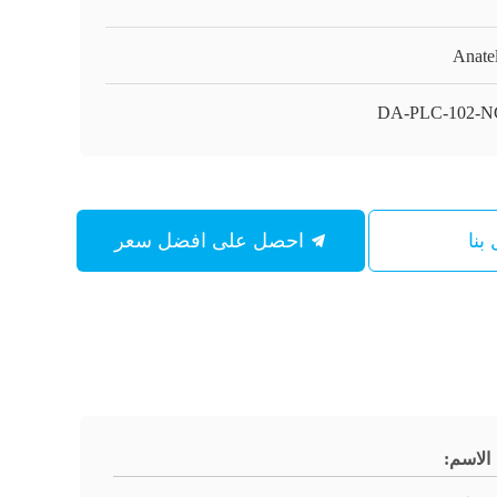
Anate
DA-PLC-102-N
بنا
احصل على افضل سعر
الاسم: