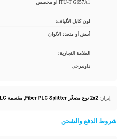
ITU-T G657A1 أو مخصص
لون كابل الألياف:
أبيض أو متعدد الألوان
العلامة التجارية:
داونيرجي
2x2 نوع مصغّر Fiber PLC Splitter
,
مقسمة PLC للألياف المخصصة
إبراز:
شروط الدفع والشحن