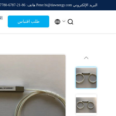
البريد الإلكتروني Peter.bi@dawnergy.com
هاتف: 86-21-6787-7780
ال


طلب اقتباس