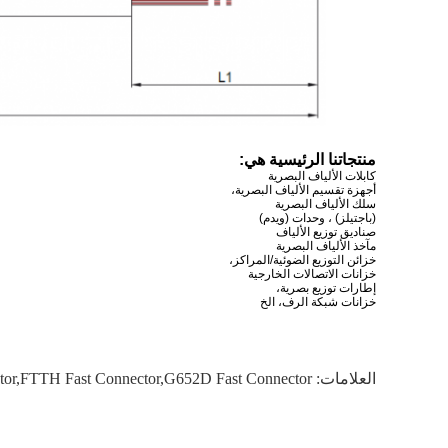
منتجاتنا الرئيسية هي:
كابلات الألياف البصرية
أجهزة تقسيم الألياف البصرية،
سلك الألياف البصرية
(باجتيلز) ، وحدات (ويدم)
صناديق توزيع الألياف
مآخذ الألياف البصرية
خزائن التوزيع الضوئية/المراكز،
خزانات الاتصالات الخارجية
إطارات توزيع بصرية،
خزانات شبكة الرف، الخ
العلامات:
tor,FTTH Fast Connector,G652D Fast Connector