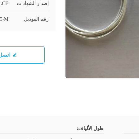
إصدار الشهادات
l,CE
رقم الموديل
C-M
اتصل 
طول الألياف: