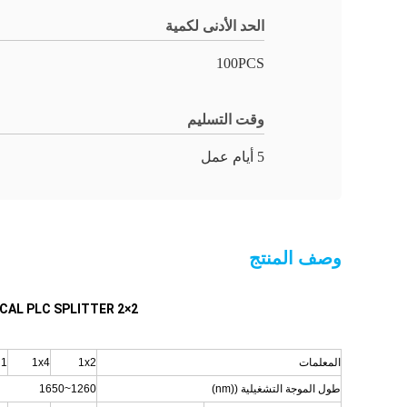
الحد الأدنى لكمية
100PCS
وقت التسليم
5 أيام عمل
وصف المنتج
2×2 MINI MODULE FIBER OPTICAL PLC SPLITTER بدون مرفق TELCORDIA 1209&1201 معيار خسائر منخفضة موثوقية عالية
المعلمات
1x2
1x4
1 × 8
طول الموجة التشغيلية ((nm)
1260~1650