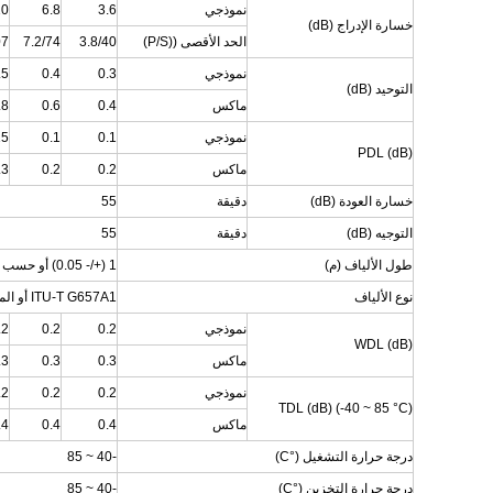
نموذجي
3.6
6.8
10
خسارة الإدراج (dB)
الحد الأقصى ((P/S)
3.8/40
7.2/74
07
نموذجي
0.3
0.4
.5
التوحيد (dB)
ماكس
0.4
0.6
.8
نموذجي
0.1
0.1
15
PDL (dB)
ماكس
0.2
0.2
.3
خسارة العودة (dB)
دقيقة
55
التوجيه (dB)
دقيقة
55
طول الألياف (م)
1 (+/- 0.05) أو حسب الطلب
نوع الألياف
ITU-T G657A1 أو المحددة من قبل العميل
نموذجي
0.2
0.2
.2
WDL (dB)
ماكس
0.3
0.3
.3
نموذجي
0.2
0.2
.2
TDL (dB) (-40 ~ 85 °C)
ماكس
0.4
0.4
.4
درجة حرارة التشغيل (°C)
-40 ~ 85
درجة حرارة التخزين (°C)
-40 ~ 85