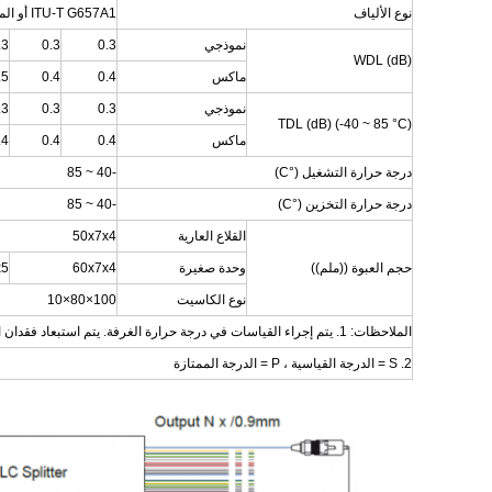
نوع الألياف
ITU-T G657A1 أو المحددة من قبل العميل
نموذجي
0.3
0.3
.3
WDL (dB)
ماكس
0.4
0.4
.5
نموذجي
0.3
0.3
.3
TDL (dB) (-40 ~ 85 °C)
ماكس
0.4
0.4
.4
درجة حرارة التشغيل (°C)
-40 ~ 85
درجة حرارة التخزين (°C)
-40 ~ 85
القلاع العارية
50x7x4
حجم العبوة ((ملم))
وحدة صغيرة
60x7x4
x5
نوع الكاسيت
100×80×10
الملاحظات: 1. يتم إجراء القياسات في درجة حرارة الغرفة. يتم استبعاد فقدان المرفق في المواصفات أعلاه.
2. S = الدرجة القياسية ، P = الدرجة الممتازة