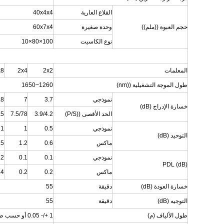
القلاع العارية
40x4x4
حجم العبوة ((ملم))
وحدة صغيرة
60x7x4
نوع الكاسيت
100×80×10
المعلمات
2x2
2x4
x8
طول الموجة التشغيلية ((nm)
1260~1650
نموذجي
3.7
7
.8
خسارة الإدراج (dB)
الحد الأقصى ((P/S)
3.9/4.2
7.5/78
.5
نموذجي
0.5
1
1
التوحيد (dB)
ماكس
0.6
1.2
.5
نموذجي
0.1
0.1
.2
PDL (dB)
ماكس
0.2
0.2
.4
خسارة العودة (dB)
دقيقة
55
التوجيه (dB)
دقيقة
55
طول الألياف (م)
1 +/- 0.05 أو حسب طلب العميل