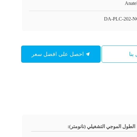
Anate
DA-PLC-202-N
بنا
احصل على افضل سعر
الطول الموجي التشغيلي (نانومتر):