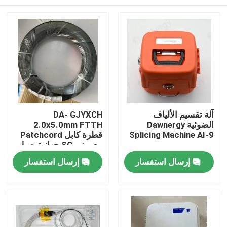
آلة تقسيم الألياف
DA- GJYXCH
الضوئية Dawnergy
2.0x5.0mm FTTH
Splicing Machine AI-9
قطرة كابل Patchcord
مع ميني SC جهاز توصيل
مضاد للماء والمتصل من
الصفحة الرئيسية
إرسال استفسار
إرسال استفسار
خلال الأنابيب
منتجات
أشرطة فيديو