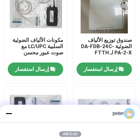
معلومات عنا
جولة في المعمل
صندوق توزيع الألياف
مكونات الألياف الضوئية
الضوئية DA-FDB-24C-
السلبية LC/UPC مع
PA-2-X لـ FTTH
صوت عبور محسن
مراقبة الجودة
إرسال استفسار
إرسال استفسار
اتصل بنا
أخبار
peter
حالات
5:42 AM
اطلب اقتباس