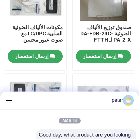
معلومات عنا
صندوق توزيع الألياف
مكونات الألياف الضوئية
الضوئية DA-FDB-24C-
السلبية LC/UPC مع
جولة في المعمل
PA-2-X لـ FTTH
صوت عبور محسن
إرسال استفسار
إرسال استفسار
مراقبة الجودة
اتصل بنا
أخبار
peter
حالات
5:44 AM
Good day, what product are you looking 
اطلب اقتباس
40CH G652D 0 ~
المكونات السلبية للألياف