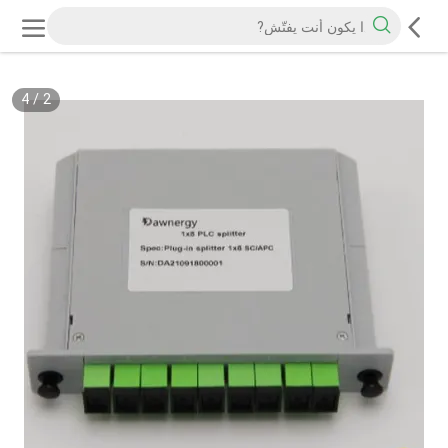
4
/
2