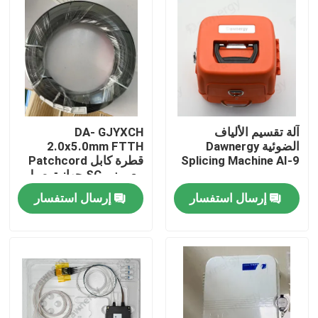
آلة تقسيم الألياف
DA- GJYXCH
الضوئية Dawnergy
2.0x5.0mm FTTH
Splicing Machine AI-9
قطرة كابل Patchcord
مع ميني SC جهاز توصيل
مضاد للماء والمتصل من
إرسال استفسار
إرسال استفسار
خلال الأنابيب
الصفحة الرئيسية
منتجات
أشرطة فيديو